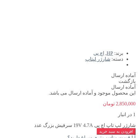
برند:
HP
,
اچ پی
دسته:
شارژر لپتاپ
آماده ارسال
بازگشت
آماده ارسال
این محصول موجود و آماده ارسال می باشد.
2,850,000
تومان
1 در انبار
شارژر لپ تاپ اچ پی 19V 4.7A سرفیش بزرگ عدد
افزودن به سبد خرید
آیا قیمت مناسب تری سراغ دارید؟