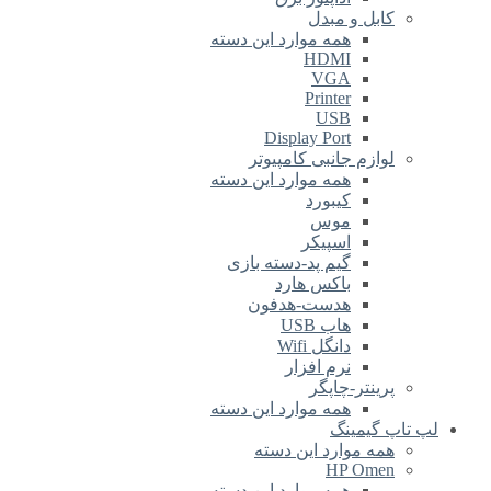
کابل و مبدل
همه موارد این دسته
HDMI
VGA
Printer
USB
Display Port
لوازم جانبی کامپیوتر
همه موارد این دسته
کیبورد
موس
اسپیکر
گیم پد-دسته بازی
باکس هارد
هدست-هدفون
هاب USB
دانگل Wifi
نرم افزار
پرینتر-چاپگر
همه موارد این دسته
لپ تاپ گیمینگ
همه موارد این دسته
HP Omen
همه موارد این دسته