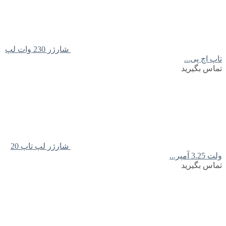
شارژر 230 وات لپ
تاپ اچ پی...
تماس بگیرید
شارژر لپ تاپ 20
ولت 3.25 آمپر...
تماس بگیرید