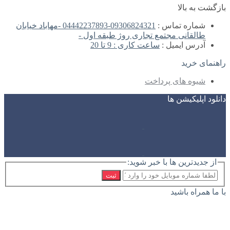
بازگشت به بالا
شماره تماس :
09306824321-04442237893 -مهاباد خیابان
طالقانی مجتمع تجاری روژ طبقه اول -
آدرس ایمیل :
ساعت کاری : 9 تا 20
راهنمای خرید
شیوه های پرداخت
دانلود اپلیکیشن ها
از جدیدترین ها با خبر شوید:
ثبت
با ما همراه باشید