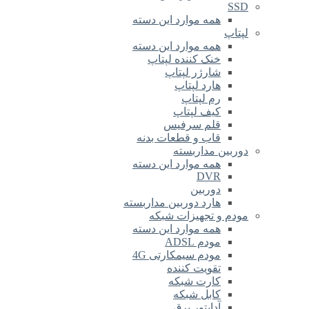
SSD
همه موارد این دسته
لپتاپ
همه موارد این دسته
خنک کننده لپتاپ
شارژر لپتاپ
هارد لپتاپ
رم لپتاپ
کیف لپتاپ
قلم سرفیس
قاب و قطعات بدنه
دوربین مداربسته
همه موارد این دسته
DVR
دوربین
هارد دوربین مداربسته
مودم و تجهیزات شبکه
همه موارد این دسته
مودم ADSL
مودم سیمکارتی 4G
تقویت کننده
کارت شبکه
کابل شبکه
آداپتور برق