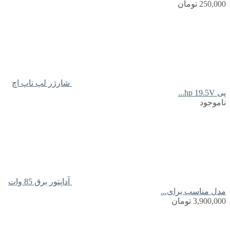
250,000
تومان
شارژر لپ تاپ اچ
پی hp 19.5V...
ناموجود
آداپتور برق 85 وات
مدل مناسب برای...
3,900,000
تومان