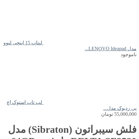
لپتاپ 15 اینچی لنوو
مدل LENOVO Ideapad...
ناموجود
لپ تاپ استوک اچ
پی زدبوک مدل...
55,000,000
تومان
فلش سیبراتون (Sibraton) مدل