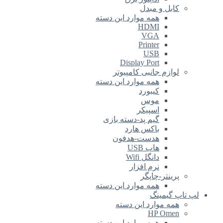
کابل و مبدل
همه موارد این دسته
HDMI
VGA
Printer
USB
Display Port
لوازم جانبی کامپیوتر
همه موارد این دسته
کیبورد
موس
اسپیکر
گیم پد-دسته بازی
باکس هارد
هدست-هدفون
هاب USB
دانگل Wifi
نرم افزار
پرینتر-چاپگر
همه موارد این دسته
لپ تاپ گیمینگ
همه موارد این دسته
HP Omen
همه موارد این دسته