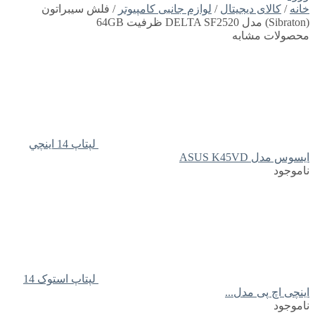
خانه
/
کالای دیجیتال
/
لوازم جانبی کامپیوتر
/ فلش سیبراتون
(Sibraton) مدل DELTA SF2520 ظرفیت 64GB
محصولات مشابه
لپتاپ 14 اينچي
ايسوس مدل ASUS K45VD
ناموجود
لپتاپ استوک 14
اینچی اچ پی مدل...
ناموجود