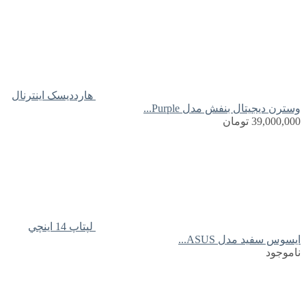
هارددیسک اینترنال
وسترن دیجیتال بنفش مدل Purple...
39,000,000
تومان
لپتاپ 14 اينچي
ايسوس سفید مدل ASUS...
ناموجود