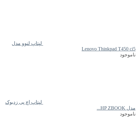
لپتاپ لنوو مدل
Lenovo Thinkpad T450 ci5
ناموجود
لپتاپ اچ پی زدبوک
مدل HP ZBOOK...
ناموجود