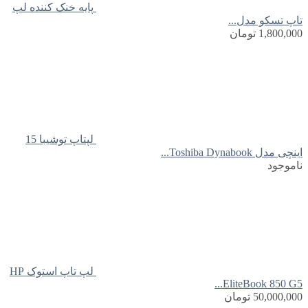
پایه خنک کننده لپ
تاپ تسکو مدل...
1,800,000
تومان
لپتاپ توشیبا 15
اینچی مدل Toshiba Dynabook...
ناموجود
لپ تاپ استوک HP
EliteBook 850 G5...
50,000,000
تومان