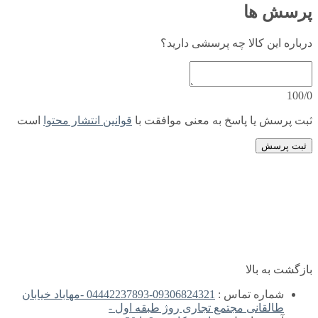
پرسش ها
درباره این کالا چه پرسشی دارید؟
100/0
ثبت پرسش یا پاسخ به معنی موافقت با
قوانین انتشار محتوا
است
ثبت پرسش
بازگشت به بالا
شماره تماس :
09306824321-04442237893 -مهاباد خیابان
طالقانی مجتمع تجاری روژ طبقه اول -