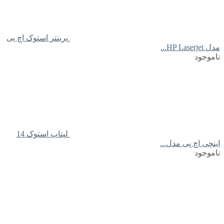
پرینتر استوک اچ پی
مدل HP Laserjet...
ناموجود
لپتاپ استوک 14
اینچی اچ پی مدل...
ناموجود