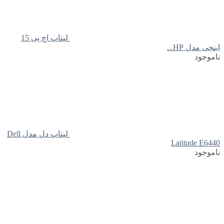
لپتاپ اچ پی 15
اینچی مدل HP...
ناموجود
لپتاپ دل مدل Dell
Latitude E6440
ناموجود