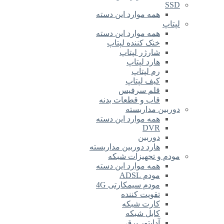
SSD
همه موارد این دسته
لپتاپ
همه موارد این دسته
خنک کننده لپتاپ
شارژر لپتاپ
هارد لپتاپ
رم لپتاپ
کیف لپتاپ
قلم سرفیس
قاب و قطعات بدنه
دوربین مداربسته
همه موارد این دسته
DVR
دوربین
هارد دوربین مداربسته
مودم و تجهیزات شبکه
همه موارد این دسته
مودم ADSL
مودم سیمکارتی 4G
تقویت کننده
کارت شبکه
کابل شبکه
آداپتور برق