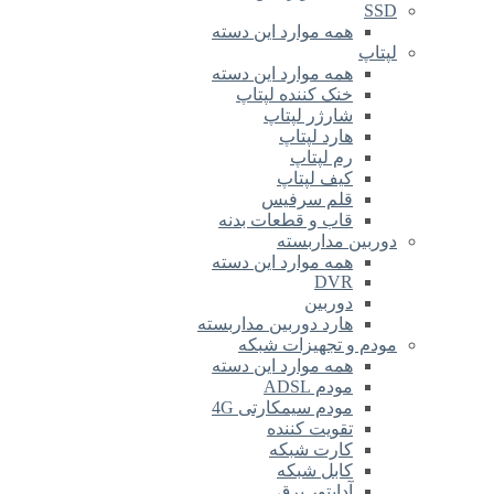
SSD
همه موارد این دسته
لپتاپ
همه موارد این دسته
خنک کننده لپتاپ
شارژر لپتاپ
هارد لپتاپ
رم لپتاپ
کیف لپتاپ
قلم سرفیس
قاب و قطعات بدنه
دوربین مداربسته
همه موارد این دسته
DVR
دوربین
هارد دوربین مداربسته
مودم و تجهیزات شبکه
همه موارد این دسته
مودم ADSL
مودم سیمکارتی 4G
تقویت کننده
کارت شبکه
کابل شبکه
آداپتور برق