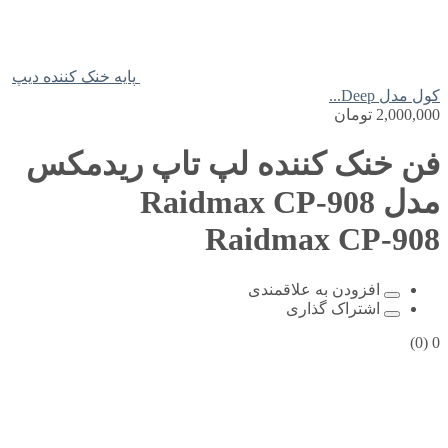
پایه خنک کننده دیپ
کول مدل Deep...
2,000,000
تومان
فن خنک کننده لپ تاپ ریدمکس
مدل Raidmax CP-908
Raidmax CP-908
افزودن به علاقمندی
اشتراک گذاری
(0)
0