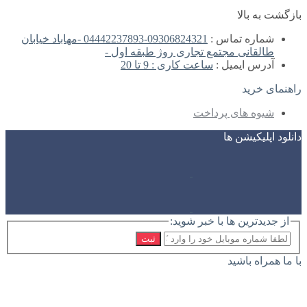
بازگشت به بالا
شماره تماس :
09306824321-04442237893 -مهاباد خیابان
طالقانی مجتمع تجاری روژ طبقه اول -
آدرس ایمیل :
ساعت کاری : 9 تا 20
راهنمای خرید
شیوه های پرداخت
دانلود اپلیکیشن ها
از جدیدترین ها با خبر شوید:
ثبت
با ما همراه باشید