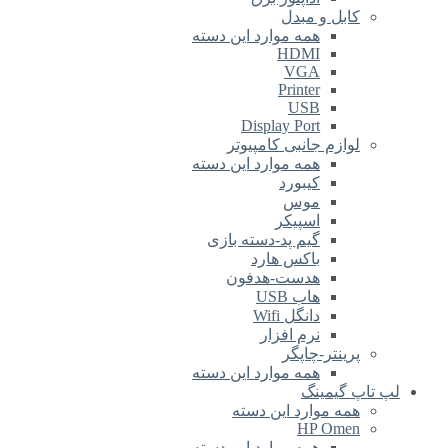
کابل و مبدل
همه موارد این دسته
HDMI
VGA
Printer
USB
Display Port
لوازم جانبی کامپیوتر
همه موارد این دسته
کیبورد
موس
اسپیکر
گیم پد-دسته بازی
باکس هارد
هدست-هدفون
هاب USB
دانگل Wifi
نرم افزار
پرینتر-چاپگر
همه موارد این دسته
لپ تاپ گیمینگ
همه موارد این دسته
HP Omen
همه موارد این دسته