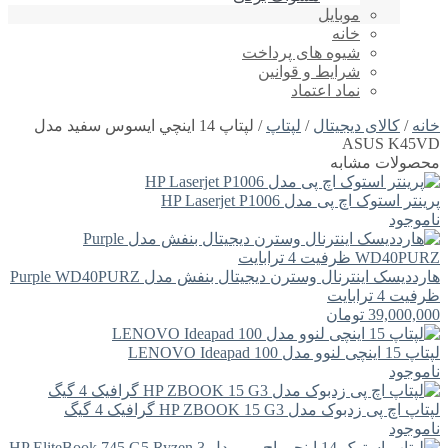
موبایل
خانه
شیوه های پرداخت
شرایط و قوانین
نماد اعتماد
خانه
/
کالای دیجیتال
/
لپتاپ
/ لپتاپ 14 اينچي ايسوس سفید مدل
ASUS K45VD
محصولات مشابه
پرینتر استوک اچ پی مدل HP Laserjet P1006
ناموجود
هارددیسک اینترنال وسترن دیجیتال بنفش مدل Purple WD40PURZ
ظرفیت 4 ترابایت
39,000,000
تومان
لپتاپ 15 اینچی لنوو مدل LENOVO Ideapad 100
ناموجود
لپتاپ اچ پی زدبوک مدل HP ZBOOK 15 G3 گرافیک 4 گیگ
ناموجود