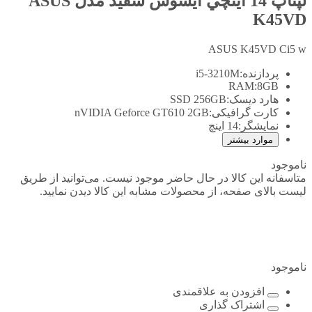
لپتاپ 14 اينچي ايسوس سفید مدل ASUS
K45VD
ASUS K45VD Ci5 w
پردازنده:
i5-3210M
RAM:
8GB
هارد دیسک:
SSD 256GB
کارت گرافیکی:
nVIDIA Geforce GT610 2GB
نمایشگر:
14 اینچ
موارد بیشتر
ناموجود
متاسفانه این کالا در حال حاضر موجود نیست. می‌توانید از طریق
لیست بالای صفحه، از محصولات مشابه این کالا دیدن نمایید.
ناموجود
افزودن به علاقمندی
اشتراک گذاری