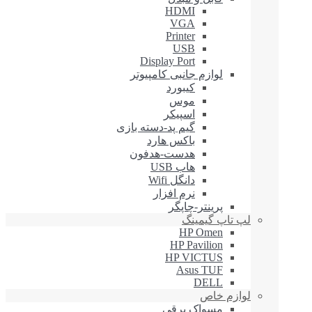
HDMI
VGA
Printer
USB
Display Port
لوازم جانبی کامپیوتر
کیبورد
موس
اسپیکر
گیم پد-دسته بازی
باکس هارد
هدست-هدفون
هاب USB
دانگل Wifi
نرم افزار
پرینتر-چاپگر
لپ تاپ گیمینگ
HP Omen
HP Pavilion
HP VICTUS
Asus TUF
DELL
لوازم خاص
مسواک برقی