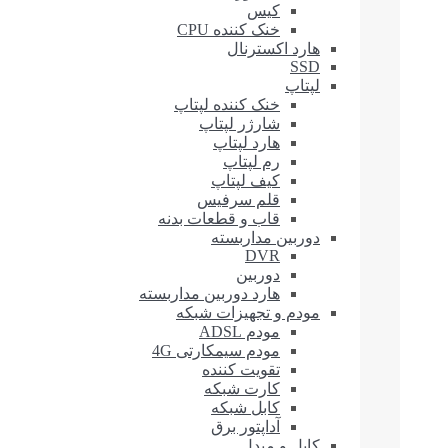
کیس
خنک کننده CPU
هارد اکسترنال
SSD
لپتاپ
خنک کننده لپتاپ
شارژر لپتاپ
هارد لپتاپ
رم لپتاپ
کیف لپتاپ
قلم سرفیس
قاب و قطعات بدنه
دوربین مداربسته
DVR
دوربین
هارد دوربین مداربسته
مودم و تجهیزات شبکه
مودم ADSL
مودم سیمکارتی 4G
تقویت کننده
کارت شبکه
کابل شبکه
آداپتور برق
کابل و مبدل