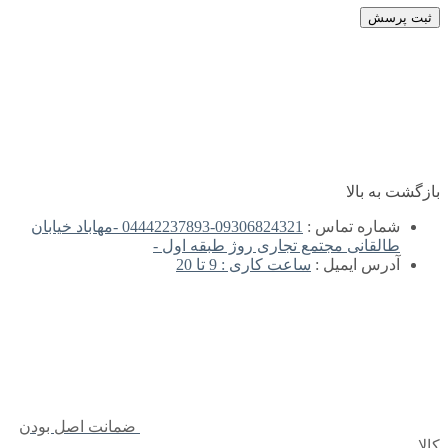
ثبت پرسش
بازگشت به بالا
شماره تماس :
09306824321-04442237893 -مهاباد خیابان
طالقانی مجتمع تجاری روژ طبقه اول -
آدرس ایمیل :
ساعت کاری : 9 تا 20
ضمانت اصل بودن
کالا