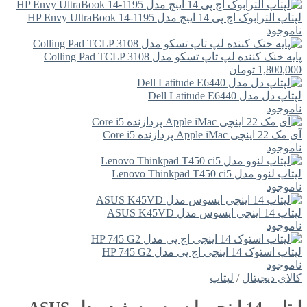
لپتاپ الترابوک اچ پی 14 اینچ مدل HP Envy UltraBook 14-1195
ناموجود
پایه خنک کننده لپ تاپ تسکو مدل Colling Pad TCLP 3108
1,800,000
تومان
لپتاپ دل مدل Dell Latitude E6440
ناموجود
آی مک 22 اینچی Apple iMac پردازنده Core i5
ناموجود
لپتاپ لنوو مدل Lenovo Thinkpad T450 ci5
ناموجود
لپتاپ 14 اينچي ايسوس مدل ASUS K45VD
ناموجود
لپتاپ استوک 14 اینچی اچ پی مدل HP 745 G2
ناموجود
کالای دیجیتال
/
لپتاپ