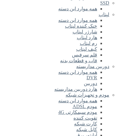
SSD
همه موارد این دسته
لپتاپ
همه موارد این دسته
خنک کننده لپتاپ
شارژر لپتاپ
هارد لپتاپ
رم لپتاپ
کیف لپتاپ
قلم سرفیس
قاب و قطعات بدنه
دوربین مداربسته
همه موارد این دسته
DVR
دوربین
هارد دوربین مداربسته
مودم و تجهیزات شبکه
همه موارد این دسته
مودم ADSL
مودم سیمکارتی 4G
تقویت کننده
کارت شبکه
کابل شبکه
آداپتور برق