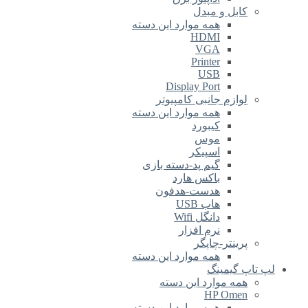
کابل و مبدل
همه موارد این دسته
HDMI
VGA
Printer
USB
Display Port
لوازم جانبی کامپیوتر
همه موارد این دسته
کیبورد
موس
اسپیکر
گیم پد-دسته بازی
باکس هارد
هدست-هدفون
هاب USB
دانگل Wifi
نرم افزار
پرینتر-چاپگر
همه موارد این دسته
لپ تاپ گیمینگ
همه موارد این دسته
HP Omen
همه موارد این دسته