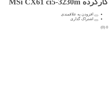
کارکرده
MSi CX61 ci5-3230m
افزودن به علاقمندی
اشتراک گذاری
(0)
0