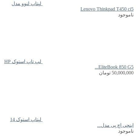
لپتاپ لنوو مدل
Lenovo Thinkpad T450 ci5
ناموجود
لپ تاپ استوک HP
EliteBook 850 G5...
50,000,000
تومان
لپتاپ استوک 14
اینچی اچ پی مدل...
ناموجود