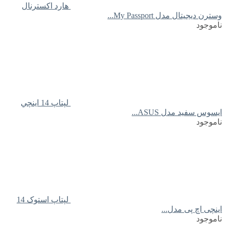
هارد اکسترنال
وسترن دیجیتال مدل My Passport...
ناموجود
لپتاپ 14 اينچي
ايسوس سفید مدل ASUS...
ناموجود
لپتاپ استوک 14
اینچی اچ پی مدل...
ناموجود