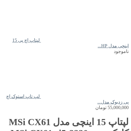
لپتاپ اچ پی 15
اینچی مدل HP...
ناموجود
لپ تاپ استوک اچ
پی زدبوک مدل...
55,000,000
تومان
لپتاپ 15 اینچی مدل MSi CX61