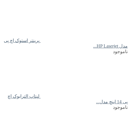
پرینتر استوک اچ پی
مدل HP Laserjet...
ناموجود
لپتاپ الترابوک اچ
پی 14 اینچ مدل...
ناموجود