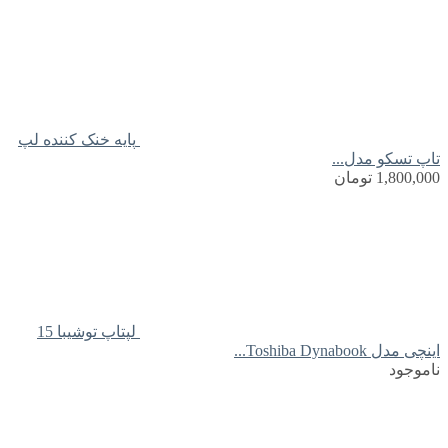
پایه خنک کننده لپ
تاپ تسکو مدل...
1,800,000
تومان
لپتاپ توشیبا 15
اینچی مدل Toshiba Dynabook...
ناموجود