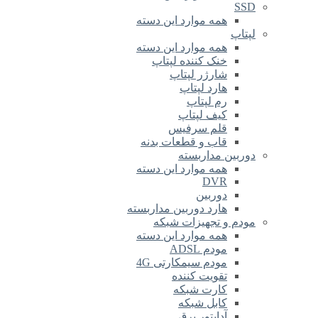
SSD
همه موارد این دسته
لپتاپ
همه موارد این دسته
خنک کننده لپتاپ
شارژر لپتاپ
هارد لپتاپ
رم لپتاپ
کیف لپتاپ
قلم سرفیس
قاب و قطعات بدنه
دوربین مداربسته
همه موارد این دسته
DVR
دوربین
هارد دوربین مداربسته
مودم و تجهیزات شبکه
همه موارد این دسته
مودم ADSL
مودم سیمکارتی 4G
تقویت کننده
کارت شبکه
کابل شبکه
آداپتور برق