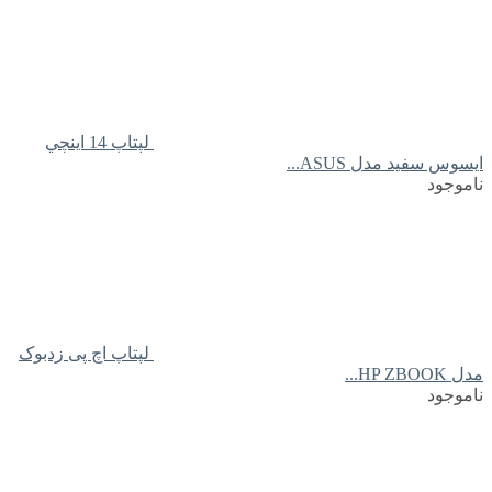
لپتاپ 14 اينچي
ايسوس سفید مدل ASUS...
ناموجود
لپتاپ اچ پی زدبوک
مدل HP ZBOOK...
ناموجود