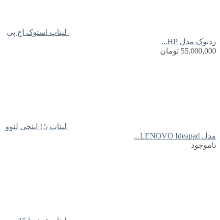
لپتاپ استوک اچ پی
زدبوک مدل HP...
55,000,000
تومان
لپتاپ 15 اینچی لنوو
مدل LENOVO Ideapad...
ناموجود