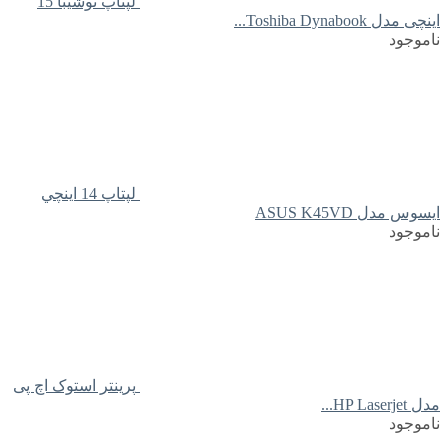
لپتاپ توشیبا 15
اینچی مدل Toshiba Dynabook...
ناموجود
لپتاپ 14 اينچي
ايسوس مدل ASUS K45VD
ناموجود
پرینتر استوک اچ پی
مدل HP Laserjet...
ناموجود