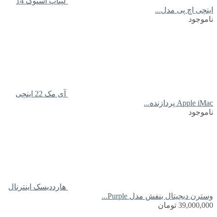
لپتاپ استوک 14
اینچی اچ پی مدل...
ناموجود
آی مک 22 اینچی
Apple iMac پردازنده...
ناموجود
هارددیسک اینترنال
وسترن دیجیتال بنفش مدل Purple...
39,000,000
تومان