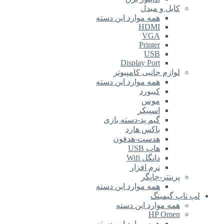
کابل و مبدل
همه موارد این دسته
HDMI
VGA
Printer
USB
Display Port
لوازم جانبی کامپیوتر
همه موارد این دسته
کیبورد
موس
اسپیکر
گیم پد-دسته بازی
باکس هارد
هدست-هدفون
هاب USB
دانگل Wifi
نرم افزار
پرینتر-چاپگر
همه موارد این دسته
لپ تاپ گیمینگ
همه موارد این دسته
HP Omen
همه موارد این دسته