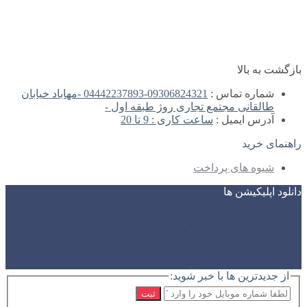
بازگشت به بالا
شماره تماس :
09306824321-04442237893 -مهاباد خیابان
طالقانی مجتمع تجاری روژ طبقه اول -
آدرس ایمیل :
ساعت کاری : 9 تا 20
راهنمای خرید
شیوه های پرداخت
دانلود اپلیکیشن ها
از جدیدترین ها با خبر شوید:
ثبت