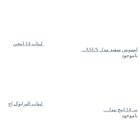
لپتاپ 14 اينچي
ايسوس سفید مدل ASUS...
ناموجود
لپتاپ الترابوک اچ
پی 14 اینچ مدل...
ناموجود