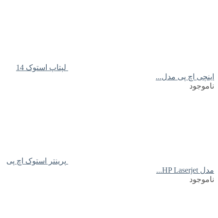
لپتاپ استوک 14
اینچی اچ پی مدل...
ناموجود
پرینتر استوک اچ پی
مدل HP Laserjet...
ناموجود