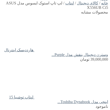
خانه
/
کالای دیجیتال
/
لپتاپ
/ لپ تاپ استوک ایسوس مدل ASUS
X556UB Ci5
محصولات مشابه
هارددیسک اینترنال
وسترن دیجیتال بنفش مدل Purple...
39,000,000
تومان
لپتاپ توشیبا 15
اینچی مدل Toshiba Dynabook...
ناموجود