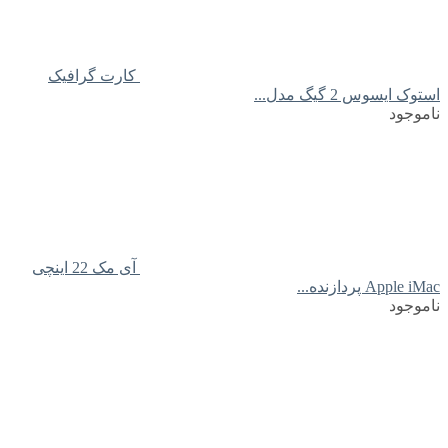
کارت گرافیک
استوک ایسوس 2 گیگ مدل...
ناموجود
آی مک 22 اینچی
Apple iMac پردازنده...
ناموجود