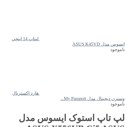
لپتاپ 14 اينچي
ايسوس مدل ASUS K45VD
ناموجود
هارد اکسترنال
وسترن دیجیتال مدل My Passport...
ناموجود
لپ تاپ استوک ایسوس مدل