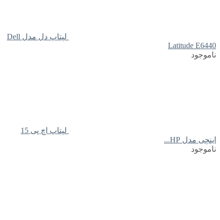
لپتاپ دل مدل Dell
Latitude E6440
ناموجود
لپتاپ اچ پی 15
اینچی مدل HP...
ناموجود