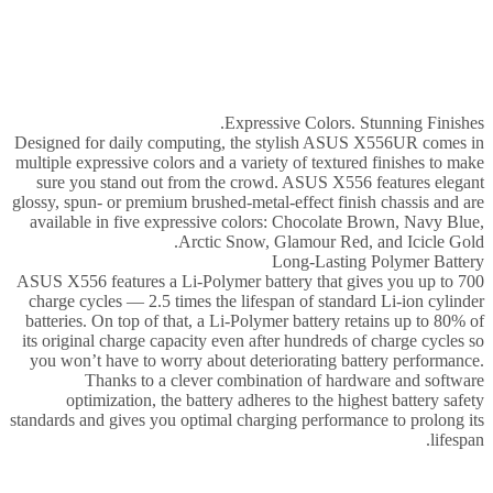
Expressive Colors. Stunning Finishes.
Designed for daily computing, the stylish ASUS X556UR comes in
multiple expressive colors and a variety of textured finishes to make
sure you stand out from the crowd. ASUS X556 features elegant
glossy, spun- or premium brushed-metal-effect finish chassis and are
available in five expressive colors: Chocolate Brown, Navy Blue,
Arctic Snow, Glamour Red, and Icicle Gold.
Long-Lasting Polymer Battery
ASUS X556 features a Li-Polymer battery that gives you up to 700
charge cycles — 2.5 times the lifespan of standard Li-ion cylinder
batteries. On top of that, a Li-Polymer battery retains up to 80% of
its original charge capacity even after hundreds of charge cycles so
you won’t have to worry about deteriorating battery performance.
Thanks to a clever combination of hardware and software
optimization, the battery adheres to the highest battery safety
standards and gives you optimal charging performance to prolong its
lifespan.