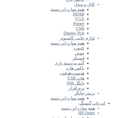
کابل و مبدل
همه موارد این دسته
HDMI
VGA
Printer
USB
Display Port
لوازم جانبی کامپیوتر
همه موارد این دسته
کیبورد
موس
اسپیکر
گیم پد-دسته بازی
باکس هارد
هدست-هدفون
هاب USB
دانگل Wifi
نرم افزار
پرینتر-چاپگر
همه موارد این دسته
لپ تاپ گیمینگ
همه موارد این دسته
HP Omen
همه موارد این دسته