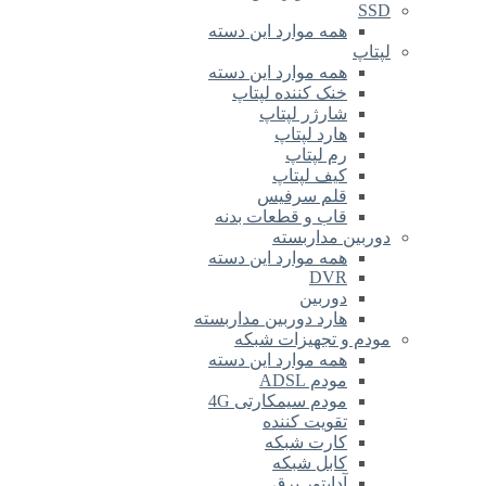
SSD
همه موارد این دسته
لپتاپ
همه موارد این دسته
خنک کننده لپتاپ
شارژر لپتاپ
هارد لپتاپ
رم لپتاپ
کیف لپتاپ
قلم سرفیس
قاب و قطعات بدنه
دوربین مداربسته
همه موارد این دسته
DVR
دوربین
هارد دوربین مداربسته
مودم و تجهیزات شبکه
همه موارد این دسته
مودم ADSL
مودم سیمکارتی 4G
تقویت کننده
کارت شبکه
کابل شبکه
آداپتور برق