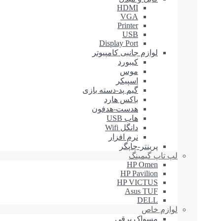
HDMI
VGA
Printer
USB
Display Port
لوازم جانبی کامپیوتر
کیبورد
موس
اسپیکر
گیم پد-دسته بازی
باکس هارد
هدست-هدفون
هاب USB
دانگل Wifi
نرم افزار
پرینتر-چاپگر
لپ تاپ گیمینگ
HP Omen
HP Pavilion
HP VICTUS
Asus TUF
DELL
لوازم خاص
مسواک برقی