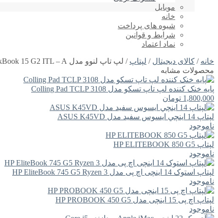
موبایل
خانه
شیوه های پرداخت
شرایط و قوانین
نماد اعتماد
خانه
/
کالای دیجیتال
/
لپتاپ
/ لپ تاپ لنوو مدل Lenovo ThinkBook 15 G2 ITL – A
محصولات مشابه
پایه خنک کننده لپ تاپ تسکو مدل Colling Pad TCLP 3108
1,800,000
تومان
لپتاپ 14 اينچي ايسوس سفید مدل ASUS K45VD
ناموجود
لپتاپ HP ELITEBOOK 850 G5
ناموجود
لپتاپ استوک 14 اینچی اچ پی مدل HP EliteBook 745 G5 Ryzen 3
ناموجود
لپتاپ اچ پی 15 اینچی مدل HP PROBOOK 450 G5
ناموجود