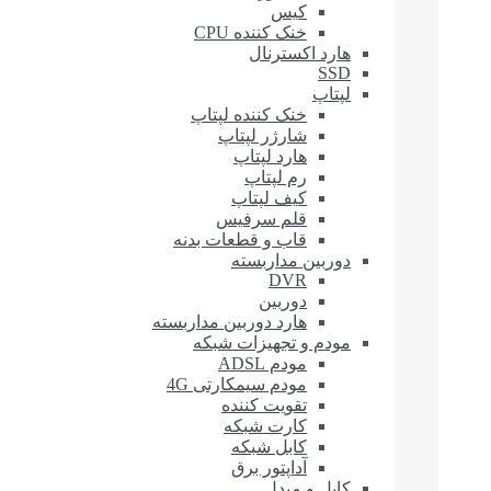
کیس
خنک کننده CPU
هارد اکسترنال
SSD
لپتاپ
خنک کننده لپتاپ
شارژر لپتاپ
هارد لپتاپ
رم لپتاپ
کیف لپتاپ
قلم سرفیس
قاب و قطعات بدنه
دوربین مداربسته
DVR
دوربین
هارد دوربین مداربسته
مودم و تجهیزات شبکه
مودم ADSL
مودم سیمکارتی 4G
تقویت کننده
کارت شبکه
کابل شبکه
آداپتور برق
کابل و مبدل