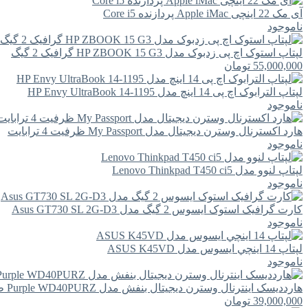
آی مک 22 اینچی Apple iMac پردازنده Core i5
ناموجود
لپتاپ استوک اچ پی زدبوک مدل HP ZBOOK 15 G3 گرافیک 2 گیگ
55,000,000
تومان
لپتاپ الترابوک اچ پی 14 اینچ مدل HP Envy UltraBook 14-1195
ناموجود
هارد اکسترنال وسترن دیجیتال مدل My Passport ظرفیت 4 ترابایت
ناموجود
لپتاپ لنوو مدل Lenovo Thinkpad T450 ci5
ناموجود
کارت گرافیک استوک ایسوس 2 گیگ مدل Asus GT730 SL 2G-D3
ناموجود
لپتاپ 14 اينچي ايسوس مدل ASUS K45VD
ناموجود
هارددیسک اینترنال وسترن دیجیتال بنفش مدل Purple WD40PURZ ظرفیت 4 ترابایت
39,000,000
تومان