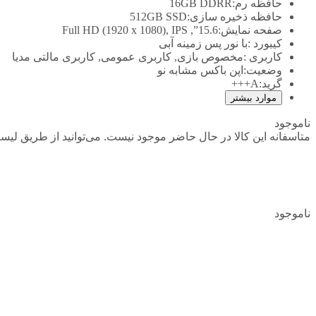
حافظه رم:
16GB DDRR
حافظه ذخیره سازی:
512GB SSD
صفحه نمایش:
15.6”, Full HD (1920 x 1080), IPS
کیبورد :
با نور پس زمینه آبی
کاربری :
مخصوص بازی, کاربری عمومی, کاربری مالتی مدیا
وضعیت:
اپن باکس مشابه نو
گرید:
A+++
موارد بیشتر
ناموجود
متاسفانه این کالا در حال حاضر موجود نیست. می‌توانید از طریق لیست
ناموجود
افزودن به علاقمندی
اشتراک گذاری