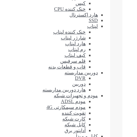
کیس
خنک کننده CPU
هارد اکسترنال
SSD
لپتاپ
خنک کننده لپتاپ
شارژر لپتاپ
هارد لپتاپ
رم لپتاپ
کیف لپتاپ
قلم سرفیس
قاب و قطعات بدنه
دوربین مداربسته
DVR
دوربین
هارد دوربین مداربسته
مودم و تجهیزات شبکه
مودم ADSL
مودم سیمکارتی 4G
تقویت کننده
کارت شبکه
کابل شبکه
آداپتور برق
کابل و مبدل