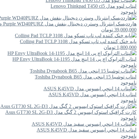
لپتاپ لنوو مدل Lenovo Thinkpad T450 ci5
ناموجود
هارددیسک اینترنال وسترن دیجیتال بنفش مدل Purple WD40PURZ ظرفیت 4 ترابایت
39,000,000
تومان
پایه خنک کننده لپ تاپ تسکو مدل Colling Pad TCLP 3108
1,800,000
تومان
لپتاپ الترابوک اچ پی 14 اینچ مدل HP Envy UltraBook 14-1195
ناموجود
لپتاپ توشیبا 15 اینچی مدل Toshiba Dynabook B65
ناموجود
لپتاپ 14 اينچي ايسوس مدل ASUS K45VD
ناموجود
کارت گرافیک استوک ایسوس 2 گیگ مدل Asus GT730 SL 2G-D3
ناموجود
لپتاپ 14 اينچي ايسوس سفید مدل ASUS K45VD
ناموجود