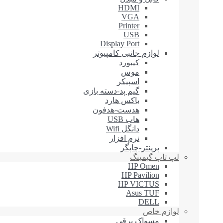
HDMI
VGA
Printer
USB
Display Port
لوازم جانبی کامپیوتر
کیبورد
موس
اسپیکر
گیم پد-دسته بازی
باکس هارد
هدست-هدفون
هاب USB
دانگل Wifi
نرم افزار
پرینتر-چاپگر
لپ تاپ گیمینگ
HP Omen
HP Pavilion
HP VICTUS
Asus TUF
DELL
لوازم خاص
مسواک برقی