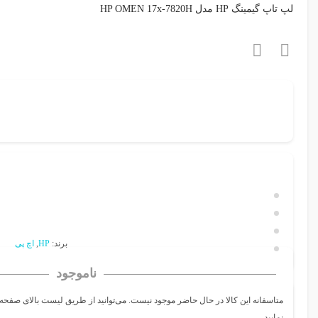
لپ تاپ گیمینگ HP مدل HP OMEN 17x-7820H
برند:
HP
,
اچ پی
ناموجود
متاسفانه این کالا در حال حاضر موجود نیست. می‌توانید از طریق لیست بالای صفحه،
نمایید.