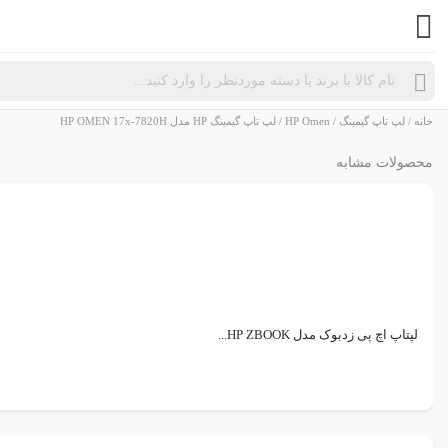
Products
search
خانه
/
لپ تاپ گیمینگ
/
HP Omen
/ لپ تاپ گیمینگ HP مدل HP OMEN 17x-7820H
محصولات مشابه
لپتاپ اچ پی زدبوک مدل HP ZBOOK...