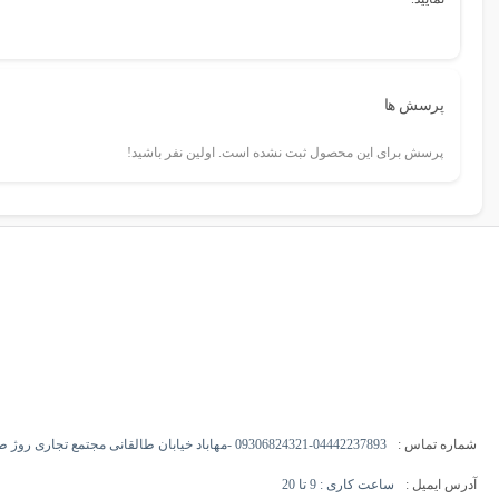
پرسش ها
پرسش برای این محصول ثبت نشده است. اولین نفر باشید!
شماره تماس :
09306824321-04442237893 -مهاباد خیابان طالقانی مجتمع تجاری روژ طبقه اول -
آدرس ایمیل :
ساعت کاری : 9 تا 20