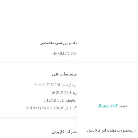
نقد و بررسی تخصصی
HP OMEN 17X
مشخصات فنی
پردازنده:
Intel Ci7-7820H
رم:
16GB DDR4
حافظه:
512GB SSD
دسته:
کالای دیجیتال
گرافیک:
nVIDIA GTX1070 8GB
 از محصولات مشابه این کالا دیدن
نظرات کاربران