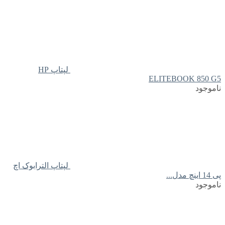
لپتاپ HP
ELITEBOOK 850 G5
ناموجود
لپتاپ الترابوک اچ
پی 14 اینچ مدل...
ناموجود