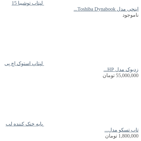
لپتاپ توشیبا 15
اینچی مدل Toshiba Dynabook...
ناموجود
لپتاپ استوک اچ پی
زدبوک مدل HP...
55,000,000
تومان
پایه خنک کننده لپ
تاپ تسکو مدل...
1,800,000
تومان