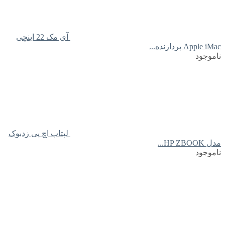
آی مک 22 اینچی
Apple iMac پردازنده...
ناموجود
لپتاپ اچ پی زدبوک
مدل HP ZBOOK...
ناموجود