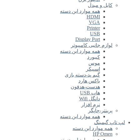
کابل و مبدل
همه موارد این دسته
HDMI
VGA
Printer
USB
Display Port
لوازم جانبی کامپیوتر
همه موارد این دسته
کیبورد
موس
اسپیکر
گیم پد-دسته بازی
باکس هارد
هدست-هدفون
هاب USB
دانگل Wifi
نرم افزار
پرینتر-چاپگر
همه موارد این دسته
لپ تاپ گیمینگ
همه موارد این دسته
HP Omen
همه موارد این دسته