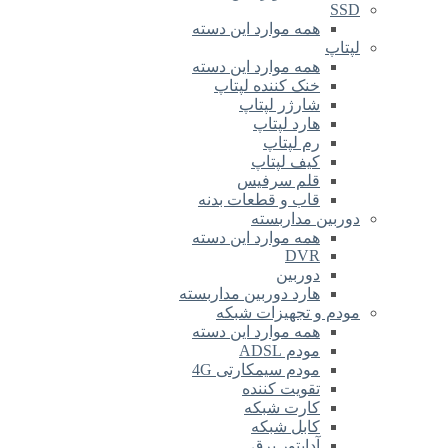
SSD
همه موارد این دسته
لپتاپ
همه موارد این دسته
خنک کننده لپتاپ
شارژر لپتاپ
هارد لپتاپ
رم لپتاپ
کیف لپتاپ
قلم سرفیس
قاب و قطعات بدنه
دوربین مداربسته
همه موارد این دسته
DVR
دوربین
هارد دوربین مداربسته
مودم و تجهیزات شبکه
همه موارد این دسته
مودم ADSL
مودم سیمکارتی 4G
تقویت کننده
کارت شبکه
کابل شبکه
آداپتور برق