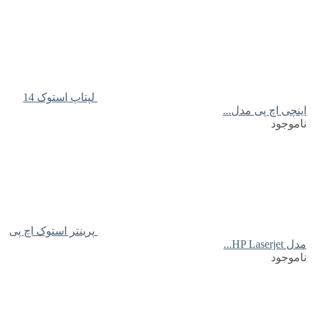
لپتاپ استوک 14
اینچی اچ پی مدل...
ناموجود
پرینتر استوک اچ پی
مدل HP Laserjet...
ناموجود