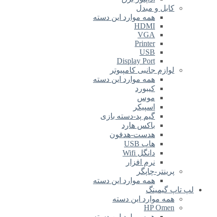
کابل و مبدل
همه موارد این دسته
HDMI
VGA
Printer
USB
Display Port
لوازم جانبی کامپیوتر
همه موارد این دسته
کیبورد
موس
اسپیکر
گیم پد-دسته بازی
باکس هارد
هدست-هدفون
هاب USB
دانگل Wifi
نرم افزار
پرینتر-چاپگر
همه موارد این دسته
لپ تاپ گیمینگ
همه موارد این دسته
HP Omen
همه موارد این دسته