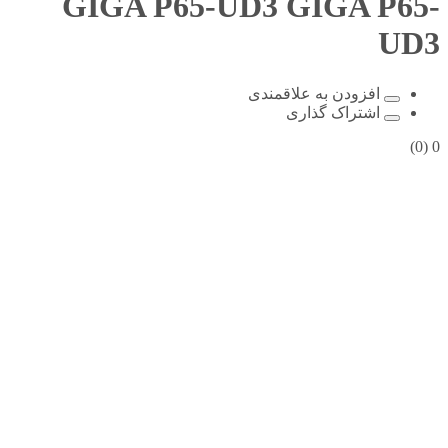
GIGA P65-UD3
GIGA P65-
UD3
افزودن به علاقمندی
اشتراک گذاری
(0)
0