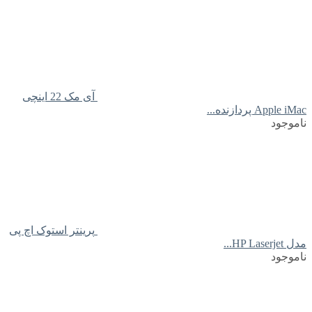
آی مک 22 اینچی
Apple iMac پردازنده...
ناموجود
پرینتر استوک اچ پی
مدل HP Laserjet...
ناموجود