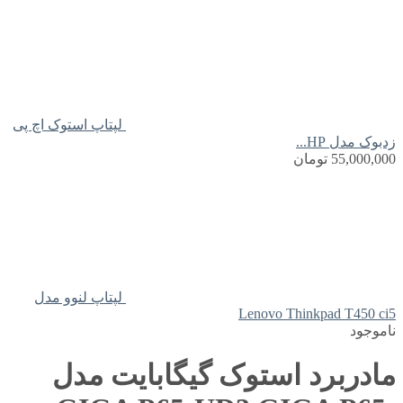
لپتاپ استوک اچ پی
زدبوک مدل HP...
55,000,000
تومان
لپتاپ لنوو مدل
Lenovo Thinkpad T450 ci5
ناموجود
مادربرد استوک گیگابایت مدل