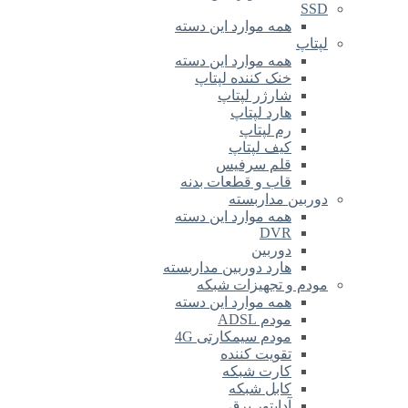
SSD
همه موارد این دسته
لپتاپ
همه موارد این دسته
خنک کننده لپتاپ
شارژر لپتاپ
هارد لپتاپ
رم لپتاپ
کیف لپتاپ
قلم سرفیس
قاب و قطعات بدنه
دوربین مداربسته
همه موارد این دسته
DVR
دوربین
هارد دوربین مداربسته
مودم و تجهیزات شبکه
همه موارد این دسته
مودم ADSL
مودم سیمکارتی 4G
تقویت کننده
کارت شبکه
کابل شبکه
آداپتور برق