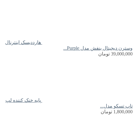
هارددیسک اینترنال
وسترن دیجیتال بنفش مدل Purple...
39,000,000
تومان
پایه خنک کننده لپ
تاپ تسکو مدل...
1,800,000
تومان