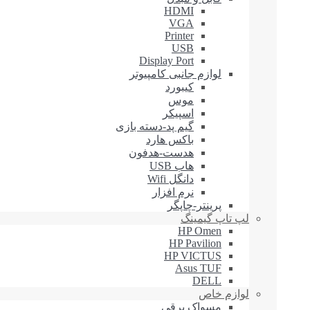
HDMI
VGA
Printer
USB
Display Port
لوازم جانبی کامپیوتر
کیبورد
موس
اسپیکر
گیم پد-دسته بازی
باکس هارد
هدست-هدفون
هاب USB
دانگل Wifi
نرم افزار
پرینتر-چاپگر
لپ تاپ گیمینگ
HP Omen
HP Pavilion
HP VICTUS
Asus TUF
DELL
لوازم خاص
مسواک برقی