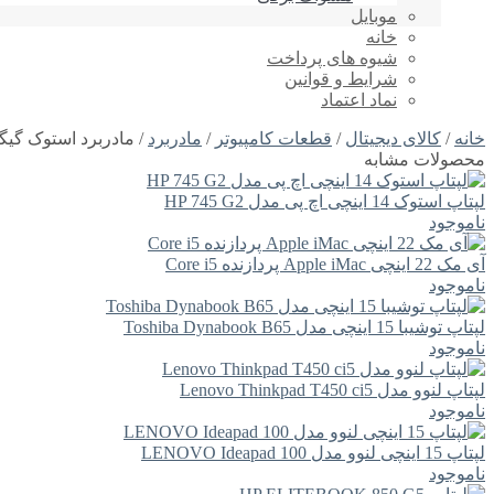
موبایل
خانه
شیوه های پرداخت
شرایط و قوانین
نماد اعتماد
خانه
/
کالای دیجیتال
/
قطعات کامپیوتر
/
مادربرد
/ مادربرد استوک گیگابایت مدل 2
محصولات مشابه
لپتاپ استوک 14 اینچی اچ پی مدل HP 745 G2
ناموجود
آی مک 22 اینچی Apple iMac پردازنده Core i5
ناموجود
لپتاپ توشیبا 15 اینچی مدل Toshiba Dynabook B65
ناموجود
لپتاپ لنوو مدل Lenovo Thinkpad T450 ci5
ناموجود
لپتاپ 15 اینچی لنوو مدل LENOVO Ideapad 100
ناموجود