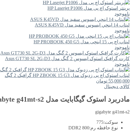
پرینتر استوک اچ پی مدل HP Laserjet P1006
ناموجود
لپتاپ 14 اينچي ايسوس سفید مدل ASUS K45VD
ناموجود
لپتاپ اچ پی 15 اینچی مدل HP PROBOOK 450 G5
ناموجود
کارت گرافیک استوک ایسوس 2 گیگ مدل Asus GT730 SL 2G-D3
ناموجود
لپتاپ استوک اچ پی زدبوک مدل HP ZBOOK 15 G3 گرافیک 2 گیگ
55,000,000
تومان
کالای دیجیتال
مادربرد استوک گیگابایت مدل gigabyte g41mt-s2
gigabyte g41mt-s2
سوکت:
775
نوع حافظه رم:
DDR2 800