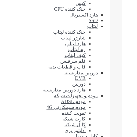
کیس
خنک کننده CPU
هارد اکسترنال
SSD
لپتاپ
خنک کننده لپتاپ
شارژر لپتاپ
هارد لپتاپ
رم لپتاپ
کیف لپتاپ
قلم سرفیس
قاب و قطعات بدنه
دوربین مداربسته
DVR
دوربین
هارد دوربین مداربسته
مودم و تجهیزات شبکه
مودم ADSL
مودم سیمکارتی 4G
تقویت کننده
کارت شبکه
کابل شبکه
آداپتور برق
کابل و مبدل