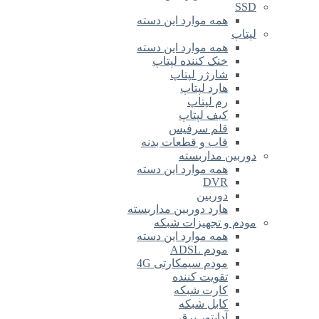
SSD
همه موارد این دسته
لپتاپ
همه موارد این دسته
خنک کننده لپتاپ
شارژر لپتاپ
هارد لپتاپ
رم لپتاپ
کیف لپتاپ
قلم سرفیس
قاب و قطعات بدنه
دوربین مداربسته
همه موارد این دسته
DVR
دوربین
هارد دوربین مداربسته
مودم و تجهیزات شبکه
همه موارد این دسته
مودم ADSL
مودم سیمکارتی 4G
تقویت کننده
کارت شبکه
کابل شبکه
آداپتور برق