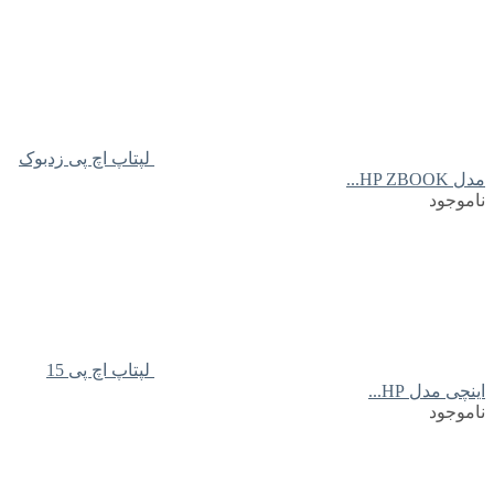
لپتاپ اچ پی زدبوک
مدل HP ZBOOK...
ناموجود
لپتاپ اچ پی 15
اینچی مدل HP...
ناموجود