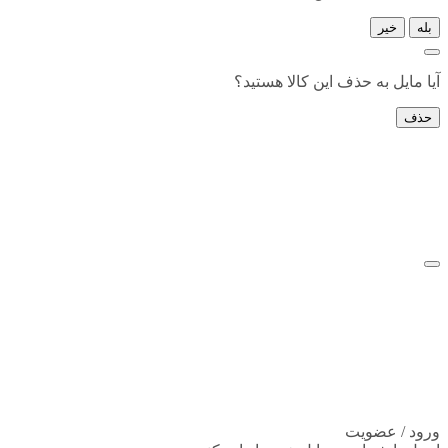
بله
خیر
آیا مایل به حذف این کالا هستید؟
حذف
ورود / عضویت