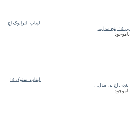
لپتاپ الترابوک اچ
پی 14 اینچ مدل...
ناموجود
لپتاپ استوک 14
اینچی اچ پی مدل...
ناموجود