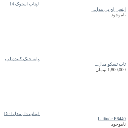
لپتاپ استوک 14
اینچی اچ پی مدل...
ناموجود
پایه خنک کننده لپ
تاپ تسکو مدل...
1,800,000
تومان
لپتاپ دل مدل Dell
Latitude E6440
ناموجود