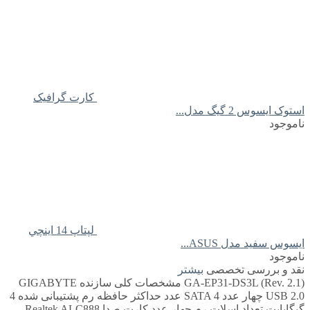
کارت گرافیک
استوک ایسوس 2 گیگ مدل...
ناموجود
لپتاپ 14 اينچي
ايسوس سفید مدل ASUS...
ناموجود
نقد و بررسی تخصصی
بیشتر
GA-EP31-DS3L (Rev. 2.1) مشخصات کلی سازنده GIGABYTE
USB 2.0 چهار عدد SATA 4 عدد حداکثر حافظه رم پشتیبانی شده 4
گیگابایت تعداد اسلات رم چهار عدد کارت صدا Realtek ALC888