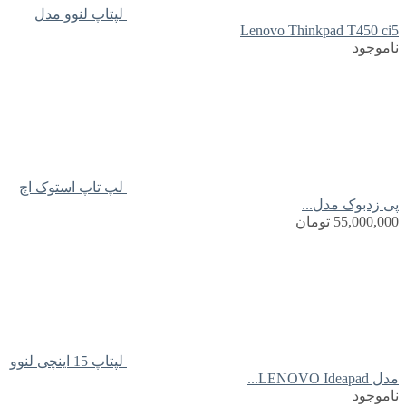
لپتاپ لنوو مدل
Lenovo Thinkpad T450 ci5
ناموجود
لپ تاپ استوک اچ
پی زدبوک مدل...
55,000,000
تومان
لپتاپ 15 اینچی لنوو
مدل LENOVO Ideapad...
ناموجود