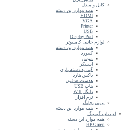
کابل و مبدل
همه موارد این دسته
HDMI
VGA
Printer
USB
Display Port
لوازم جانبی کامپیوتر
همه موارد این دسته
کیبورد
موس
اسپیکر
گیم پد-دسته بازی
باکس هارد
هدست-هدفون
هاب USB
دانگل Wifi
نرم افزار
پرینتر-چاپگر
همه موارد این دسته
لپ تاپ گیمینگ
همه موارد این دسته
HP Omen
همه موارد این دسته