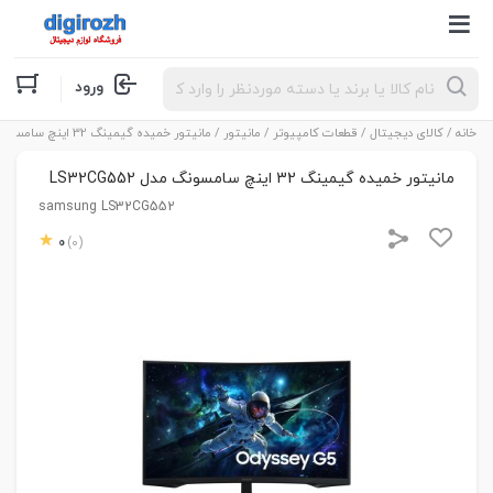
Products
ورود
search
خانه
/
کالای دیجیتال
/
قطعات کامپیوتر
/
مانیتور
/ مانیتور خمیده گیمینگ 32 اینچ سامسونگ مدل LS32CG552
مانیتور خمیده گیمینگ 32 اینچ سامسونگ مدل LS32CG552
samsung LS32CG552
0
(0)