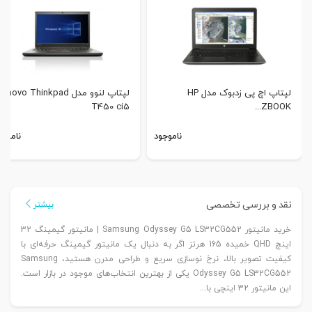
لپتاپ اچ پی زدبوک مدل HP
لپتاپ لنوو مدل enovo Thinkpad
T450 ci5
ZBOOK...
ناموجود
ناموجو
نقد و بررسی تخصصی
بیشتر
خرید مانیتور Samsung Odyssey G5 LS32CG552 | مانیتور گیمینگ 32
اینچ QHD خمیده 165 هرتز اگر به دنبال یک مانیتور گیمینگ حرفه‌ای با
کیفیت تصویر بالا، نرخ نوسازی سریع و طراحی مدرن هستید، Samsung
Odyssey G5 LS32CG552 یکی از بهترین انتخاب‌های موجود در بازار است.
این مانیتور 32 اینچی با...