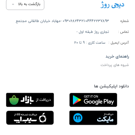
بازگشت به بالا
شماره
09306824321-04442237893 -مهاباد خیابان طالقانی مجتمع
تماس :
تجاری روژ طبقه اول -
آدرس ایمیل :
ساعت کاری : 9 تا 20
راهنمای خرید
شیوه های پرداخت
دانلود اپلیکیشن ها