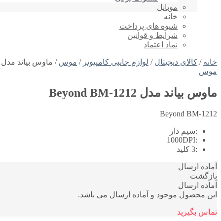
موبایل
خانه
شیوه های پرداخت
شرایط و قوانین
نماد اعتماد
خانه
/
کالای دیجیتال
/
لوازم جانبی کامپیوتر
/
موس
/ ماوس بیاند مدل Beyond BM-1212
موس
ماوس بیاند مدل Beyond BM-1212
Beyond BM-1212
:
سیم دار
1000DPI
:
:
3 کلید
آماده ارسال
بازگشت
آماده ارسال
این محصول موجود و آماده ارسال می باشد.
تماس بگیرید