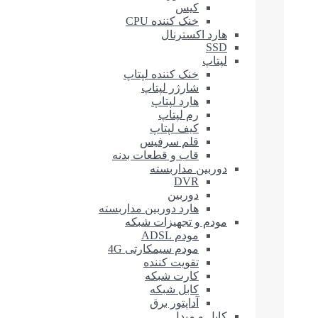
کیس
خنک کننده CPU
هارد اکسترنال
SSD
لپتاپ
خنک کننده لپتاپ
شارژر لپتاپ
هارد لپتاپ
رم لپتاپ
کیف لپتاپ
قلم سرفیس
قاب و قطعات بدنه
دوربین مداربسته
DVR
دوربین
هارد دوربین مداربسته
مودم و تجهیزات شبکه
مودم ADSL
مودم سیمکارتی 4G
تقویت کننده
کارت شبکه
کابل شبکه
آداپتور برق
کابل و مبدل