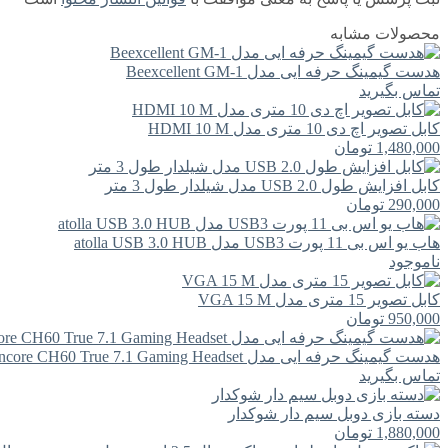
محصولات مشابه
هدست گیمینگ حرفه ایی مدل Beexcellent GM-1
تماس بگیرید
کابل تصویر اچ دی 10 متری مدل HDMI 10 M
1,480,000
تومان
کابل افزایش طول USB 2.0 مدل شیلدار طول 3 متر
290,000
تومان
هاب یو اس بی 11 پورت USB3 مدل atolla USB 3.0 HUB
ناموجود
کابل تصویر 15 متری مدل VGA 15 M
950,000
تومان
هدست گیمینگ حرفه ایی مدل Abkoncore CH60 True 7.1 Gaming Headset
تماس بگیرید
دسته بازی دوبل سیم دار شوکدار
1,880,000
تومان