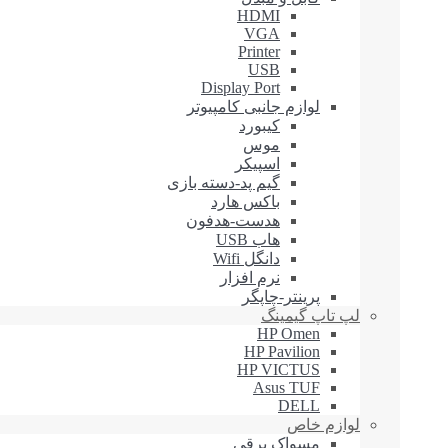
HDMI
VGA
Printer
USB
Display Port
لوازم جانبی کامپیوتر
کیبورد
موس
اسپیکر
گیم پد-دسته بازی
باکس هارد
هدست-هدفون
هاب USB
دانگل Wifi
نرم افزار
پرینتر-چاپگر
لپ تاپ گیمینگ
HP Omen
HP Pavilion
HP VICTUS
Asus TUF
DELL
لوازم خاص
مسواک برقی