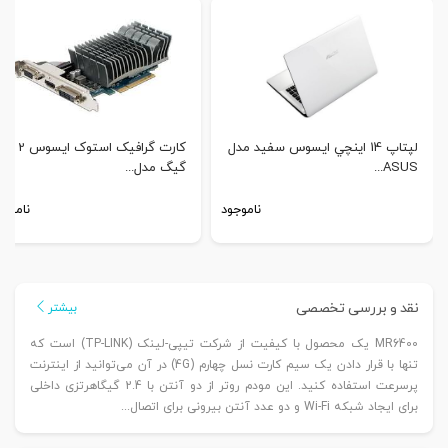
لپتاپ 14 اينچي ايسوس سفید مدل
کارت گرافیک استوک ایسوس 2
ASUS...
گیگ مدل...
ناموجود
ناموجو
نقد و بررسی تخصصی
بیشتر
MR6400 یک محصول با کیفیت از شرکت تیپی-لینک (TP-LINK) است که
تنها با قرار دادن یک سیم کارت نسل چهارم (4G) در آن می‌توانید از اینترنت
پرسرعت استفاده کنید. این مودم روتر از دو آنتن با 2.4 گیگاهرتزی داخلی
برای ایجاد شبکه Wi-Fi و دو عدد آنتن بیرونی برای اتصال...