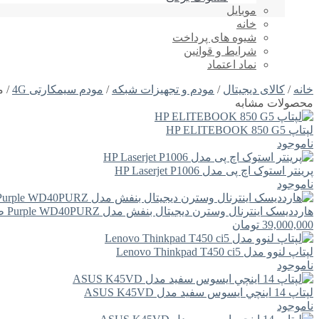
موبایل
خانه
شیوه های پرداخت
شرایط و قوانین
نماد اعتماد
خانه
/
کالای دیجیتال
/
مودم و تجهیزات شبکه
/
مودم سیمکارتی 4G
/ م
محصولات مشابه
لپتاپ HP ELITEBOOK 850 G5
ناموجود
پرینتر استوک اچ پی مدل HP Laserjet P1006
ناموجود
هارددیسک اینترنال وسترن دیجیتال بنفش مدل Purple WD40PURZ ظرفیت 4 ترابایت
39,000,000
تومان
لپتاپ لنوو مدل Lenovo Thinkpad T450 ci5
ناموجود
لپتاپ 14 اينچي ايسوس سفید مدل ASUS K45VD
ناموجود