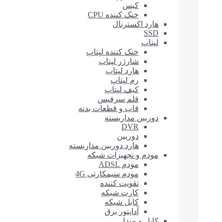
کیس
خنک کننده CPU
هارد اکسترنال
SSD
لپتاپ
خنک کننده لپتاپ
شارژر لپتاپ
هارد لپتاپ
رم لپتاپ
کیف لپتاپ
قلم سرفیس
قاب و قطعات بدنه
دوربین مداربسته
DVR
دوربین
هارد دوربین مداربسته
مودم و تجهیزات شبکه
مودم ADSL
مودم سیمکارتی 4G
تقویت کننده
کارت شبکه
کابل شبکه
آداپتور برق
کابل و مبدل