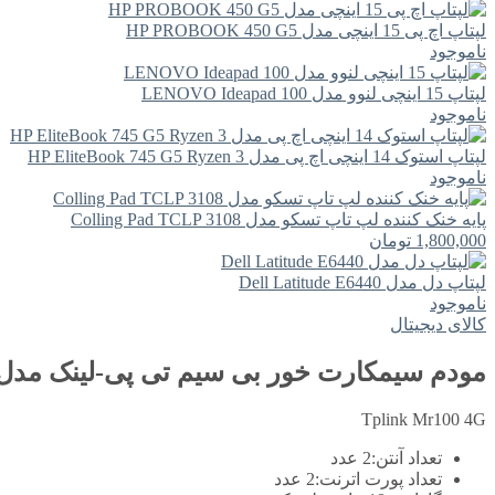
لپتاپ اچ پی 15 اینچی مدل HP PROBOOK 450 G5
ناموجود
لپتاپ 15 اینچی لنوو مدل LENOVO Ideapad 100
ناموجود
لپتاپ استوک 14 اینچی اچ پی مدل HP EliteBook 745 G5 Ryzen 3
ناموجود
پایه خنک کننده لپ تاپ تسکو مدل Colling Pad TCLP 3108
1,800,000
تومان
لپتاپ دل مدل Dell Latitude E6440
ناموجود
کالای دیجیتال
مودم سیمکارت خور بی سیم تی پی-لینک مدل plink Mr100
Tplink Mr100 4G
تعداد آنتن:
2 عدد
تعداد پورت اترنت:
2 عدد