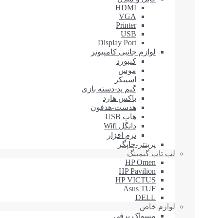
HDMI
VGA
Printer
USB
Display Port
لوازم جانبی کامپیوتر
کیبورد
موس
اسپیکر
گیم پد-دسته بازی
باکس هارد
هدست-هدفون
هاب USB
دانگل Wifi
نرم افزار
پرینتر-چاپگر
لپ تاپ گیمینگ
HP Omen
HP Pavilion
HP VICTUS
Asus TUF
DELL
لوازم خاص
مسواک برقی