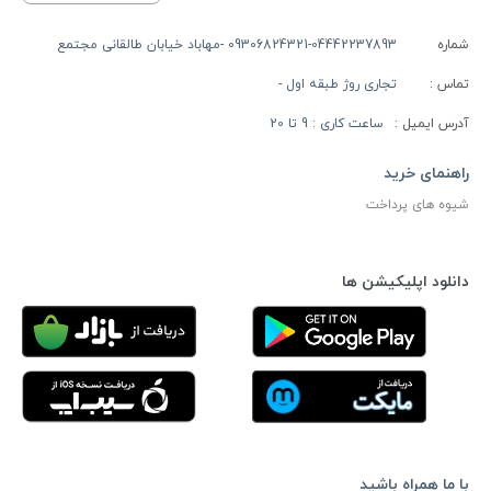
شماره
09306824321-04442237893 -مهاباد خیابان طالقانی مجتمع
تماس :
تجاری روژ طبقه اول -
آدرس ایمیل :
ساعت کاری : 9 تا 20
راهنمای خرید
شیوه های پرداخت
دانلود اپلیکیشن ها
با ما همراه باشید