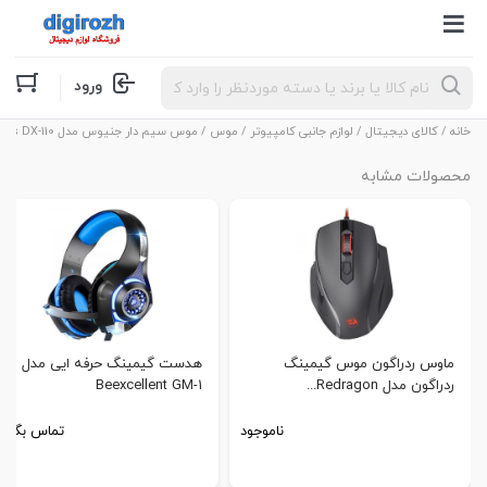
Products
ورود
search
خانه
/
کالای دیجیتال
/
لوازم جانبی کامپیوتر
/
موس
/ موس سیم دار جنیوس مدل Genius DX-110
محصولات مشابه
ماوس ردراگون موس گیمینگ
هدست گیمینگ حرفه ایی مدل
ردراگون مدل Redragon...
Beexcellent GM-1
ناموجود
تماس بگیری