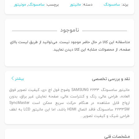
برند:
سامسونگ
دسته:
مانیتور
برچسب:
سامسونگ
,
مونیتور
ناموجود
متاسفانه این کالا در حال حاضر موجود نیست. می‌توانید از طریق لیست بالای
صفحه، از محصولات مشابه این کالا دیدن نمایید.
نقد و بررسی تخصصی
بیشتر
مانیتور سامسونگ SAMSUNG 2233 وضوح فول اچ دی، کیفیت تصویر فوق
العاده، طراحی عالی، رنگ و کنتراست عالی، صفحه نمایش غیر براق، بدون
ارواح قابل مشاهده در هنگام حرکت سریع ممکن است SyncMaster
2233SW سامسونگ فاقد اتصال HDMI باشد، اما این مانیتور LCD به لطف
طراحی شیک و کیفیت تصویر...
مشخصات فنی