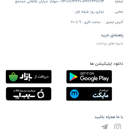
شماره
09306824321-04442237893 -مهاباد خیابان طالقانی مجتمع
تماس :
تجاری روژ طبقه اول -
آدرس ایمیل :
ساعت کاری : 9 تا 20
راهنمای خرید
شیوه های پرداخت
دانلود اپلیکیشن ها
با ما همراه باشید