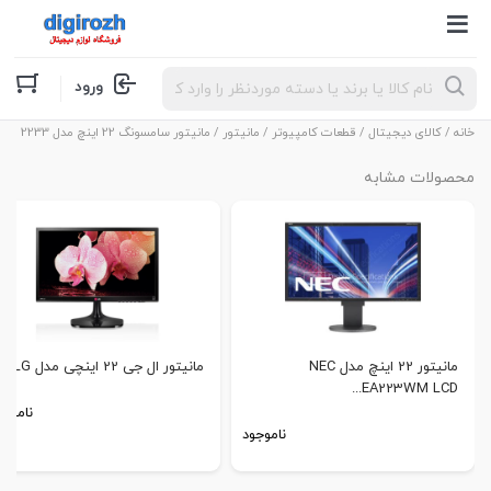
Products
ورود
search
خانه
/
کالای دیجیتال
/
قطعات کامپیوتر
/
مانیتور
/ مانیتور سامسونگ 22 اینچ مدل samsung 2233
محصولات مشابه
مانیتور 22 اینچ مدل NEC
مانیتور ال جی 22 اینچی مدل LG...
EA223WM LCD...
ناموجو
ناموجود