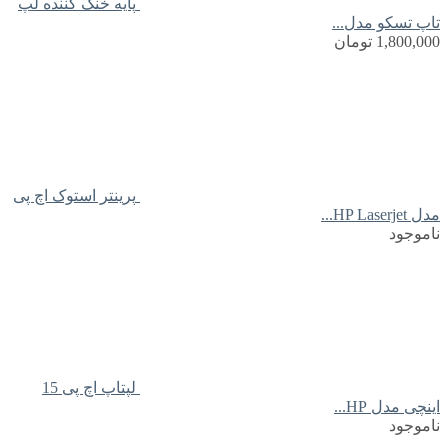
پایه خنک کننده لپ
تاپ تسکو مدل...
1,800,000
تومان
پرینتر استوک اچ پی
مدل HP Laserjet...
ناموجود
لپتاپ اچ پی 15
اینچی مدل HP...
ناموجود