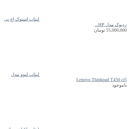
لپتاپ استوک اچ پی
زدبوک مدل HP...
55,000,000
تومان
لپتاپ لنوو مدل
Lenovo Thinkpad T450 ci5
ناموجود