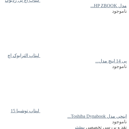
لپتاپ اچ پی زدبوک
مدل HP ZBOOK...
ناموجود
لپتاپ الترابوک اچ
پی 14 اینچ مدل...
ناموجود
لپتاپ توشیبا 15
اینچی مدل Toshiba Dynabook...
ناموجود
نقد و بررسی تخصصی
بیشتر