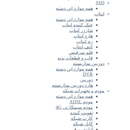
SSD
همه موارد این دسته
لپتاپ
همه موارد این دسته
خنک کننده لپتاپ
شارژر لپتاپ
هارد لپتاپ
رم لپتاپ
کیف لپتاپ
قلم سرفیس
قاب و قطعات بدنه
دوربین مداربسته
همه موارد این دسته
DVR
دوربین
هارد دوربین مداربسته
مودم و تجهیزات شبکه
همه موارد این دسته
مودم ADSL
مودم سیمکارتی 4G
تقویت کننده
کارت شبکه
کابل شبکه
آداپتور برق