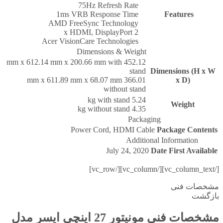
75Hz Refresh Rate
1ms VRB Response Time
Features
AMD FreeSync Technology
2 x HDMI, DisplayPort
Acer VisionCare Technologies
Dimensions & Weight
452.12 mm x 612.14 mm x 200.66 mm with
stand
Dimensions (H x W
366.01 mm x 611.89 mm x 68.07 mm
x D)
without stand
5.24 kg with stand
Weight
4.35 kg without stand
Packaging
Power Cord, HDMI Cable
Package Contents
Additional Information
July 24, 2020
Date First Available
[/vc_column_text][/vc_column][/vc_row]
مشخصات فنی
بازگشت
مشخصات فنی
مونیتور 27 اینچی ایسر مدل