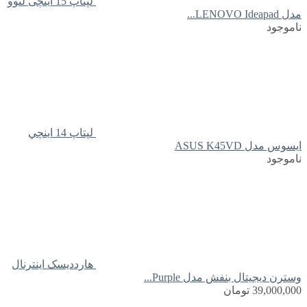
لپتاپ 15 اینچی لنوو
مدل LENOVO Ideapad...
ناموجود
لپتاپ 14 اينچي
ايسوس مدل ASUS K45VD
ناموجود
هارددیسک اینترنال
وسترن دیجیتال بنفش مدل Purple...
39,000,000
تومان