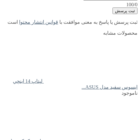
100/0
ثبت پرسش
ثبت پرسش یا پاسخ به معنی موافقت با
قوانین انتشار محتوا
است
محصولات مشابه
لپتاپ 14 اينچي
ايسوس سفید مدل ASUS...
ناموجود