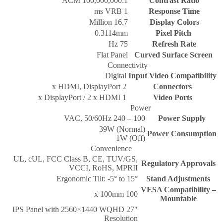
ACM 100,000,000:1
Contrast Ratio
1 ms VRB
Response Time
16.7 Million
Display Colors
0.3114mm
Pixel Pitch
75 Hz
Refresh Rate
Flat Panel
Curved Surface Screen
Connectivity
Digital
Input Video Compatibility
2 x HDMI, DisplayPort
Connectors
1 x DisplayPort / 2 x HDMI
Video Ports
Power
100 – 240 VAC, 50/60Hz
Power Supply
39W (Normal)
Power Consumption
1W (Off)
Convenience
UL, cUL, FCC Class B, CE, TUV/GS,
Regulatory Approvals
VCCI, RoHS, MPRII
Ergonomic Tilt: -5° to 15°
Stand Adjustments
VESA Compatibility –
100 x 100mm
Mountable
27″ IPS Panel with 2560×1440 WQHD
Resolution