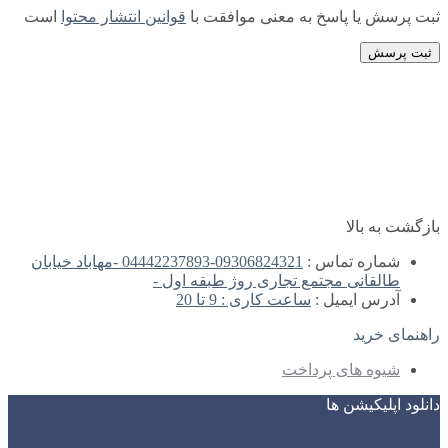
ثبت پرسش یا پاسخ به معنی موافقت با
قوانین انتشار محتوا
است
ثبت پرسش
بازگشت به بالا
شماره تماس :
09306824321-04442237893 -مهاباد خیابان
طالقانی مجتمع تجاری روژ طبقه اول -
آدرس ایمیل :
ساعت کاری : 9 تا 20
راهنمای خرید
شیوه های پرداخت
دانلود اپلیکیشن ها