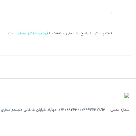
ثبت پرسش یا پاسخ به معنی موافقت با
قوانین انتشار محتوا
است
شماره تماس :
09306824321-04442237893 -مهاباد خیابان طالقانی مجتمع تجاری روژ طبقه اول -