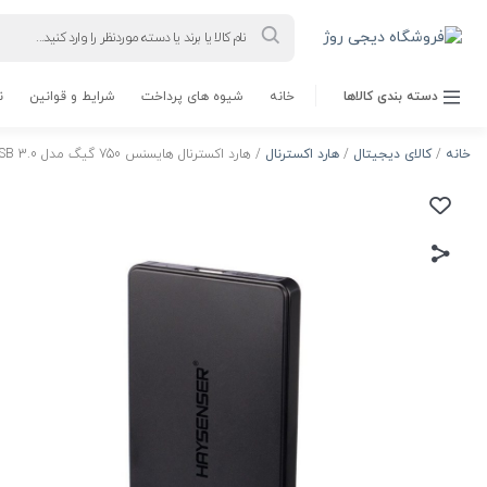
Products
search
دسته بندی کالاها
خانه
شیوه های پرداخت
شرایط و قوانین
ن
خانه
/
کالای دیجیتال
/
هارد اکسترنال
/ هارد اکسترنال هایسنس 750 گیگ مدل Haysenser USB 3.0