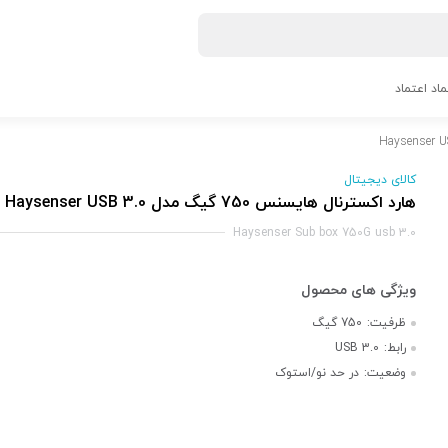
ماد اعتماد
کالای دیجیتال
هارد اکسترنال هایسنس 750 گیگ مدل Haysenser USB 3.0
Haysenser Sub box 750G usb 3.0
ظرفیت:
750 گیگ
رابط:
USB 3.0
وضعیت:
در حد نو/استوک