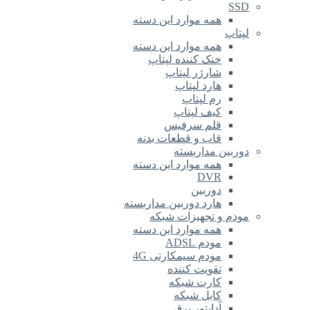
SSD
همه موارد این دسته
لپتاپ
همه موارد این دسته
خنک کننده لپتاپ
شارژر لپتاپ
هارد لپتاپ
رم لپتاپ
کیف لپتاپ
قلم سرفیس
قاب و قطعات بدنه
دوربین مداربسته
همه موارد این دسته
DVR
دوربین
هارد دوربین مداربسته
مودم و تجهیزات شبکه
همه موارد این دسته
مودم ADSL
مودم سیمکارتی 4G
تقویت کننده
کارت شبکه
کابل شبکه
آداپتور برق