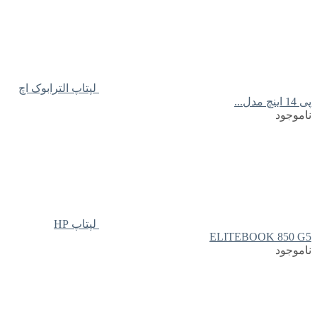
لپتاپ الترابوک اچ
پی 14 اینچ مدل...
ناموجود
لپتاپ HP
ELITEBOOK 850 G5
ناموجود