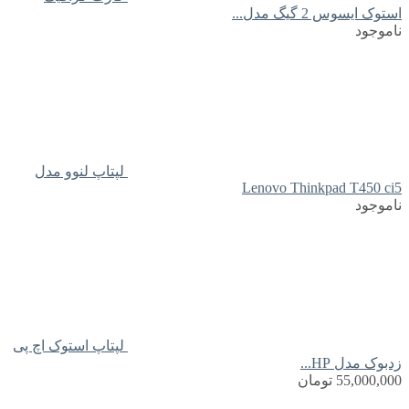
استوک ایسوس 2 گیگ مدل...
ناموجود
لپتاپ لنوو مدل
Lenovo Thinkpad T450 ci5
ناموجود
لپتاپ استوک اچ پی
زدبوک مدل HP...
55,000,000
تومان