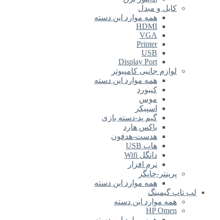
کابل و مبدل
همه موارد این دسته
HDMI
VGA
Printer
USB
Display Port
لوازم جانبی کامپیوتر
همه موارد این دسته
کیبورد
موس
اسپیکر
گیم پد-دسته بازی
باکس هارد
هدست-هدفون
هاب USB
دانگل Wifi
نرم افزار
پرینتر-چاپگر
همه موارد این دسته
لپ تاپ گیمینگ
همه موارد این دسته
HP Omen
همه موارد این دسته