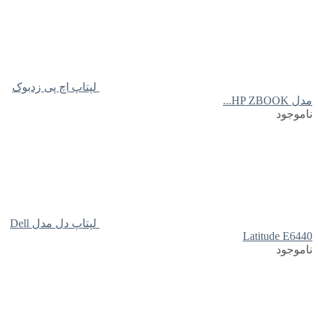
لپتاپ اچ پی زدبوک
مدل HP ZBOOK...
ناموجود
لپتاپ دل مدل Dell
Latitude E6440
ناموجود