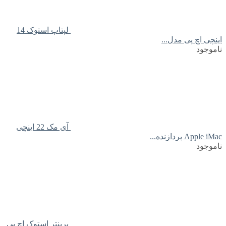
لپتاپ استوک 14
اینچی اچ پی مدل...
ناموجود
آی مک 22 اینچی
Apple iMac پردازنده...
ناموجود
پرینتر استوک اچ پی