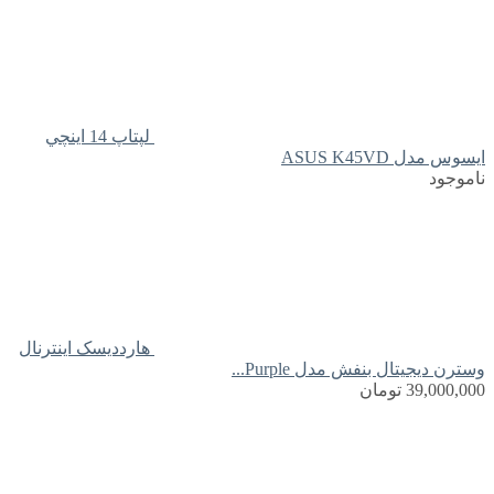
لپتاپ 14 اينچي
ايسوس مدل ASUS K45VD
ناموجود
هارددیسک اینترنال
وسترن دیجیتال بنفش مدل Purple...
39,000,000
تومان