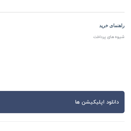
فوق العاده ارزشمند در برابر قیمت
راهنمای خرید
ویژگی محوری پاورهای سری ECO، نسبت فوق‌العاده کارایی
شیوه های پرداخت
برابر قیمت محسوب می شود. در واقع این سری، آن دسته از کا
را هدف گرفته که حتی با بودجه محدود، قصد خرید یک پاور
استاندارد با گارانتی و خدمات پس از فروش معتبر را دارند.
دانلود اپلیکیشن ها