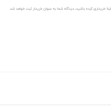
بلا خریداری کرده باشید، دیدگاه شما به عنوان خریدار ثبت خواهد شد.
دارای مدار تصحیح ضریب توان (Active PFC) با عملکرد بالاتر از 0.90 در شرایط اعمال بار %20 الی
ر از 0.5W در حالت Stand By مطابق با جدیدترین اصلاحات