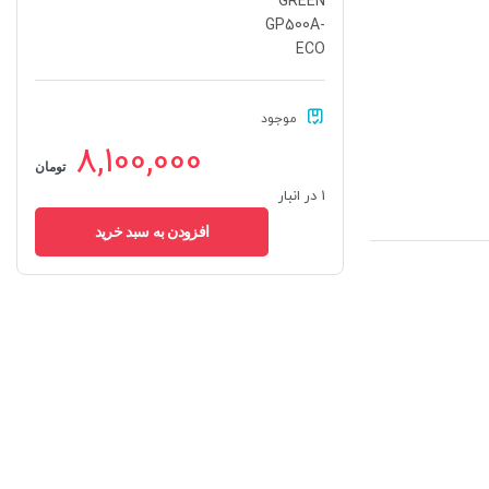
موجود
8,100,000
تومان
1 در انبار
افزودن به سبد خرید
پاور
/
منبع
تغذیه
کامپیوتر
گرین
مدل
GREEN
GP500A-
ECO
عدد