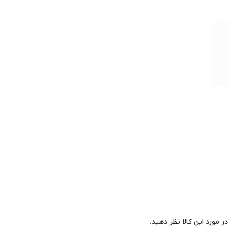
GP5
اده کارایی آن‌ها در برابر قیمت محسوب
حتی با بودجه محدود، قصد
ند.
ر مورد این کالا نظر دهید.