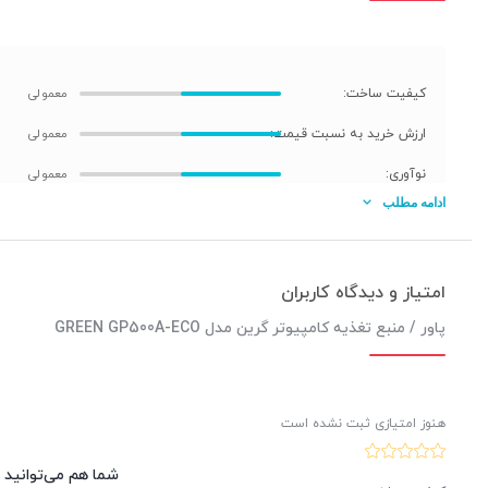
کیفیت ساخت:
ارزش خرید به نسبت قیمت:
نوآوری:
ادامه مطلب
پاور گرین
00A-ECO
Rev3.1
امتیاز و دیدگاه کاربران
پاور / منبع تغذیه کامپیوتر گرین مدل GREEN GP500A-ECO
ویژگی محوری پاورهای سری ECO گرین، نسبت فوق‌الع
می شود. در واقع این سری، آن دسته از کاربرانی را هدف گرفته که 
هنوز امتیازی ثبت نشده است
خرید یک پاور استاندارد با گارانتی و خدمات پس از فروش معتبر را دار
مناسب برای کاربردهای خانگی / اداری / گیمینگ
شما هم می‌توانید د