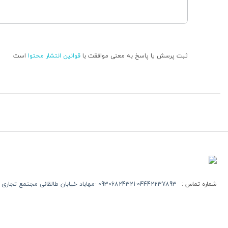
37 ماه گارانتی و 5 سال خدمات پس از فروش
ثبت پرسش یا پاسخ به معنی موافقت با
قوانین انتشار محتوا
است
شماره تماس :
09306824321-04442237893 -مهاباد خیابان طالقانی مجتمع تجاری روژ طبقه اول -