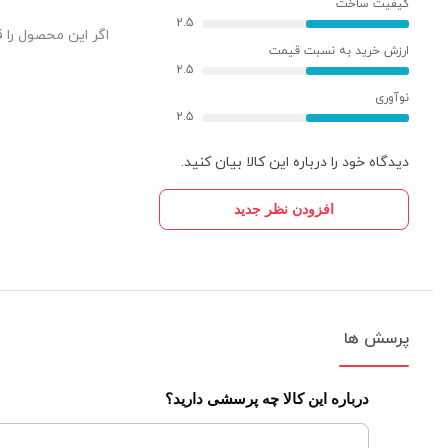
کیفیت ساخت
قابلیت ارائه توان نامی حتی در دمای محیط حداکثر 40C
2.5
اگر این محصول را ق
ارزش خرید به نسبت قیمت
2.5
%100
نوآوری
بهره‌مندی از خازن‌ های درجه 1 ساخت کمپانی SamXon از نوع 105C در تمامی بخش های پاور
2.5
بهره مندی از فیلترهای CLC به جهت بهبود دقت در رگولاسیون ولتاژ و کاهش ریپل خروجی
دیدگاه خود را درباره این کالا بیان کنید.
بازدهی مصرف انرژی (Efficiency) بالا مطابق با 80Plus Standard
افزودن نظر جدید
دارای میزان مصرف انرژی کمت
بار ERP 2013
مجـهز به کابل های تماماً تـخت (Flat) مشـکی رنگ جهـت اسـمبل زیباتر و گردش بهـتر هـوا
دارای اغلب پروتکشن‎های ایمنـی در بخش ورودی و خروجی (OVP/UVP/OCP/OPP/SCP/SIP)
پرسش ها
Hold-Up Time حداقل 12ms حتی در بار %100
مجهز به فیلتر دو مرحله ای EMI در بخش ورودی جهت پالایش هر چه بیشتر برق ورودی
درباره این کالا چه پرسشی دارید؟
فن فوق‌العاده کم صدا با عملکرد هوشمند