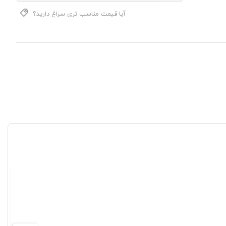
منبع
تغذیه
آیا قیمت مناسب تری سراغ دارید؟
کامپیوتر
گرین
مدل
GREEN
GP500A-
ECO
عدد