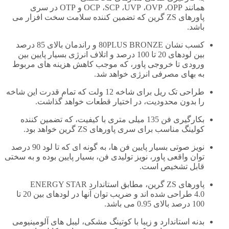
همانند
OPP
،
OVP
،
UVP
،
SCP
،
OCP
و
OTP
در سری
پاورهای
ZS
گرین که تضمین کننده سلامت سخت افزار می
باشد.
کسب نشان
80PLUS BRONZE
و راندمان بالای 85 درصد
بین لودهای 20 تا 100 درصد و اتلاف انرژی بسیار پایین بین
ورودی تا خروجی پاور، که موجب کاهش هزینه های مربوط
به بهای مصرفی انرژی خواهد شد.
طراحی تک ریل برای شاخه 12 ولت که تمام قدرت این شاخه
را بدون محدودیت، در اختیار قطعات خواهد گذاشت.
بکارگیری فن 135 میلی متری با کیفیت، که تضمین کننده
کولینگ مناسب برای سری پاورهای ZS گرین خواهد بود.
نویز صوتی بسیار پایین فن ها، به گونه ای که تا لود 90 درصد
توان واقعی پاور، نویز تولیدی فن، بسیار پایین بوده و به سختی
قابل تشخیص است.
پاورهای
ZS
گرین، مطابق استاندارد
ENERGY STAR
4.0
طراحی شده اند و ضریب توان آنها در لودهای بین 20 تا
100 درصد بالای 0.95 می باشد.
بدنه استاندارد و زیبا با کوتینگ مشکی، لیبل های آلومینیومی