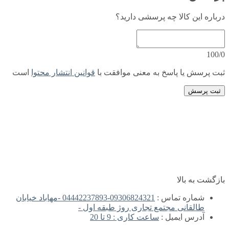
درباره این کالا چه پرسشی دارید؟
100/0
ثبت پرسش یا پاسخ به معنی موافقت با
قوانین انتشار محتوا
است
ثبت پرسش
بازگشت به بالا
شماره تماس :
09306824321-04442237893 -مهاباد خیابان
طالقانی مجتمع تجاری روژ طبقه اول -
آدرس ایمیل :
ساعت کاری : 9 تا 20