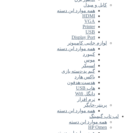
کابل و مبدل
همه موارد این دسته
HDMI
VGA
Printer
USB
Display Port
لوازم جانبی کامپیوتر
همه موارد این دسته
کیبورد
موس
اسپیکر
گیم پد-دسته بازی
باکس هارد
هدست-هدفون
هاب USB
دانگل Wifi
نرم افزار
پرینتر-چاپگر
همه موارد این دسته
لپ تاپ گیمینگ
همه موارد این دسته
HP Omen
همه موارد این دسته