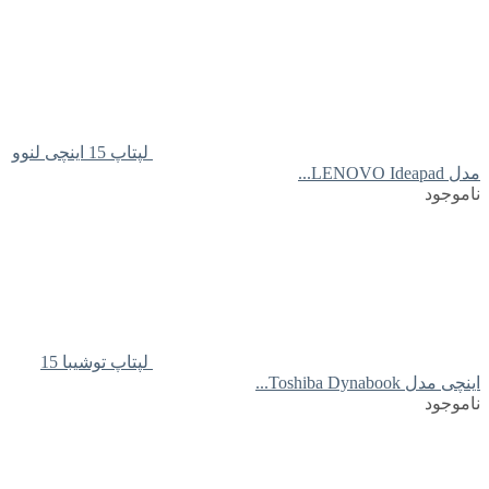
لپتاپ 15 اینچی لنوو
مدل LENOVO Ideapad...
ناموجود
لپتاپ توشیبا 15
اینچی مدل Toshiba Dynabook...
ناموجود