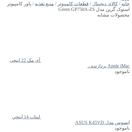
خانه
/
کالای دیجیتال
/
قطعات کامپیوتر
/
منبع تغذیه
/ پاور کامپیوتر
استوک گرین مدل Green GP750A-ZS
محصولات مشابه
آی مک 22 اینچی
Apple iMac پردازنده...
ناموجود
لپتاپ 14 اينچي
ايسوس مدل ASUS K45VD
ناموجود