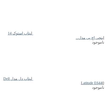
لپتاپ استوک 14
اینچی اچ پی مدل...
ناموجود
لپتاپ دل مدل Dell
Latitude E6440
ناموجود