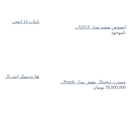
لپتاپ 14 اينچي
ايسوس سفید مدل ASUS...
ناموجود
هارددیسک اینترنال
وسترن دیجیتال بنفش مدل Purple...
39,000,000
تومان