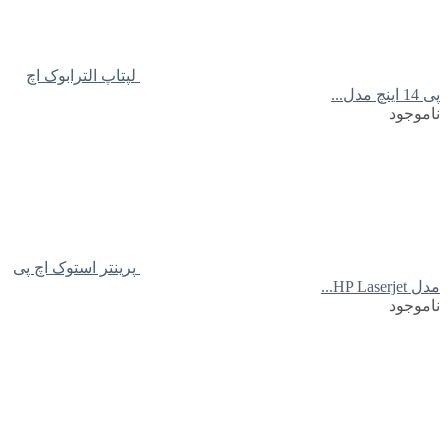
لپتاپ الترابوک اچ
پی 14 اینچ مدل...
ناموجود
پرینتر استوک اچ پی
مدل HP Laserjet...
ناموجود