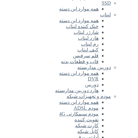
SSD
همه موارد این دسته
لپتاپ
همه موارد این دسته
خنک کننده لپتاپ
شارژر لپتاپ
هارد لپتاپ
رم لپتاپ
کیف لپتاپ
قلم سرفیس
قاب و قطعات بدنه
دوربین مداربسته
همه موارد این دسته
DVR
دوربین
هارد دوربین مداربسته
مودم و تجهیزات شبکه
همه موارد این دسته
مودم ADSL
مودم سیمکارتی 4G
تقویت کننده
کارت شبکه
کابل شبکه
آداپتور برق