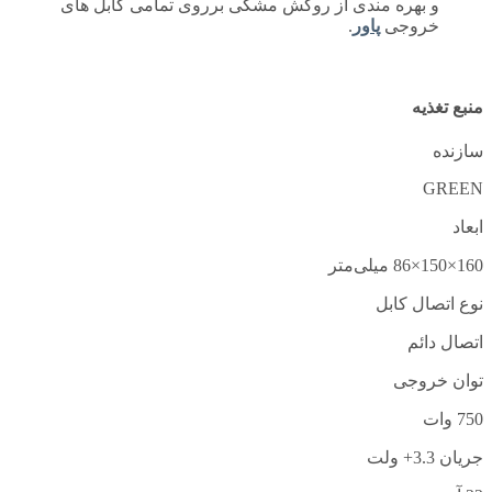
و بهره مندی از روکش مشکی برروی تمامی کابل های
خروجی
پاور
.
منبع تغذیه
سازنده
GREEN
ابعاد
160×150×86 میلی‌متر
نوع اتصال کابل
اتصال دائم
توان خروجی
750 وات
جریان 3.3+ ولت