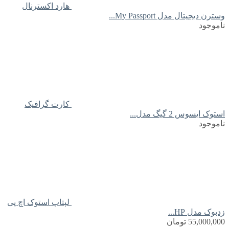
هارد اکسترنال
وسترن دیجیتال مدل My Passport...
ناموجود
کارت گرافیک
استوک ایسوس 2 گیگ مدل...
ناموجود
لپتاپ استوک اچ پی
زدبوک مدل HP...
55,000,000
تومان