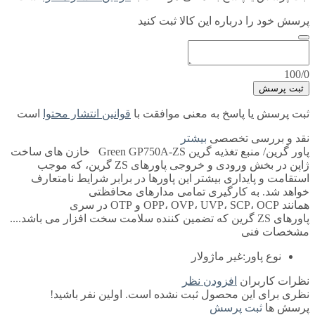
پرسش خود را درباره این کالا ثبت کنید
100/0
ثبت پرسش
ثبت پرسش یا پاسخ به معنی موافقت با
قوانین انتشار محتوا
است
نقد و بررسی تخصصی
بیشتر
پاور گرین/ منبع تغذیه گرین Green GP750A-ZS خازن های ساخت
ژاپن در بخش ورودی و خروجی پاورهای ZS گرین، که موجب
استقامت و پایداری بیشتر این پاورها در برابر شرایط نامتعارف
خواهد شد. به کارگیری تمامی مدارهای محافظتی
همانند OPP، OVP، UVP، SCP، OCP و OTP در سری
پاورهای ZS گرین که تضمین کننده سلامت سخت افزار می باشد....
مشخصات فنی
نوع پاور:
غیر ماژولار
نظرات کاربران
افزودن نظر
نظری برای این محصول ثبت نشده است. اولین نفر باشید!
پرسش ها
ثبت پرسش