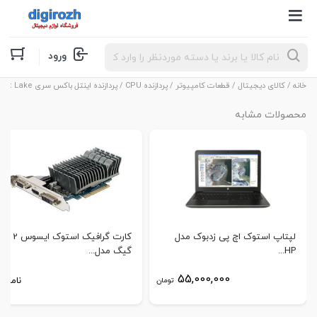
Products
ورود
search
خانه
/
کالای دیجیتال
/
قطعات کامپیوتر
/
پردازنده CPU
/ پردازنده اینتل باکس سری Comet Lake مدل Core i5-10400
محصولات مشابه
لپتاپ استوک اچ پی زدبوک مدل
کارت گرافیک استوک ایسوس 2
HP...
گیگ مدل...
55,000,000
ناموجو
تومان