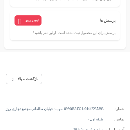
پرسش ها
ثبت پرسش
پرسش برای این محصول ثبت نشده است. اولین نفر باشید!
بازگشت به بالا
شماره
09306824321-04442237893 -مهاباد خیابان طالقانی مجتمع تجاری روژ
تماس :
طبقه اول -
آدرس ایمیل :
ساعت کاری : 9 تا 20