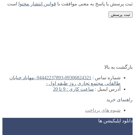
ثبت پرسش یا پاسخ به معنی موافقت با
قوانین انتشار محتوا
است
ثبت پرسش
بازگشت به بالا
شماره تماس :
09306824321-04442237893 -مهاباد خیابان
طالقانی مجتمع تجاری روژ طبقه اول -
آدرس ایمیل :
ساعت کاری : 9 تا 20
راهنمای خرید
شیوه های پرداخت
دانلود اپلیکیشن ها