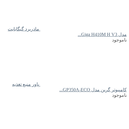
مادربرد گیگابایت
مدل Giga H410M H V3...
ناموجود
پاور منبع تغذیه
کامپیوتر گرین مدل GP350A-ECO...
ناموجود