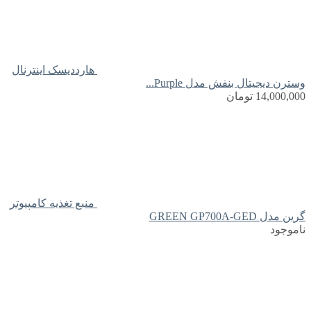
هارددیسک اینترنال
وسترن دیجیتال بنفش مدل Purple...
14,000,000
تومان
منبع تغذیه کامپیوتر
گرین مدل GREEN GP700A-GED
ناموجود