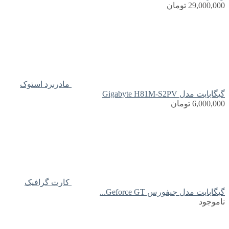
29,000,000
تومان
مادربرد استوک
گیگابایت مدل Gigabyte H81M-S2PV
6,000,000
تومان
کارت گرافیک
گیگابایت مدل جیفورس Geforce GT...
ناموجود