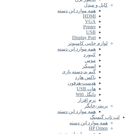
کابل و مبدل
همه موارد این دسته
HDMI
VGA
Printer
USB
Display Port
لوازم جانبی کامپیوتر
همه موارد این دسته
کیبورد
موس
اسپیکر
گیم پد-دسته بازی
باکس هارد
هدست-هدفون
هاب USB
دانگل Wifi
نرم افزار
پرینتر-چاپگر
همه موارد این دسته
لپ تاپ گیمینگ
همه موارد این دسته
HP Omen
همه موارد این دسته