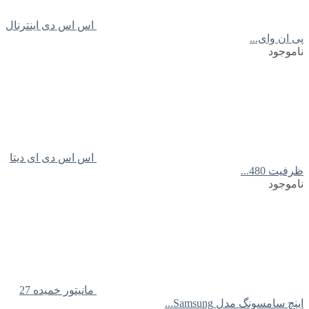
اس اس دی اینترنال
پی ان وای...
ناموجود
اس اس دی ای دیتا
ظرفیت 480...
ناموجود
مانیتور خمیده 27
اینچ سامسونگ مدل Samsung...