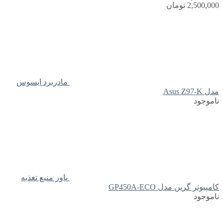
2,500,000
تومان
مادربرد ایسوس
مدل Asus Z97-K
ناموجود
پاور منبع تغذیه
کامپیوتر گرین مدل GP450A-ECO
ناموجود