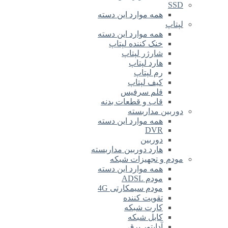
SSD
همه موارد این دسته
لپتاپ
همه موارد این دسته
خنک کننده لپتاپ
شارژر لپتاپ
هارد لپتاپ
رم لپتاپ
کیف لپتاپ
قلم سرفیس
قاب و قطعات بدنه
دوربین مداربسته
همه موارد این دسته
DVR
دوربین
هارد دوربین مداربسته
مودم و تجهیزات شبکه
همه موارد این دسته
مودم ADSL
مودم سیمکارتی 4G
تقویت کننده
کارت شبکه
کابل شبکه
آداپتور برق