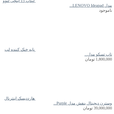
لپتاپ 15 اینچی لنوو
مدل LENOVO Ideapad...
ناموجود
پایه خنک کننده لپ
تاپ تسکو مدل...
1,800,000
تومان
هارددیسک اینترنال
وسترن دیجیتال بنفش مدل Purple...
39,000,000
تومان