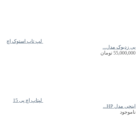
لپ تاپ استوک اچ
پی زدبوک مدل...
55,000,000
تومان
لپتاپ اچ پی 15
اینچی مدل HP...
ناموجود