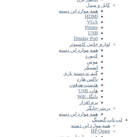
کابل و مبدل
همه موارد این دسته
HDMI
VGA
Printer
USB
Display Port
لوازم جانبی کامپیوتر
همه موارد این دسته
کیبورد
موس
اسپیکر
گیم پد-دسته بازی
باکس هارد
هدست-هدفون
هاب USB
دانگل Wifi
نرم افزار
پرینتر-چاپگر
همه موارد این دسته
لپ تاپ گیمینگ
همه موارد این دسته
HP Omen
همه موارد این دسته