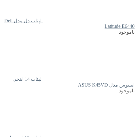
لپتاپ دل مدل Dell
Latitude E6440
ناموجود
لپتاپ 14 اينچي
ايسوس مدل ASUS K45VD
ناموجود