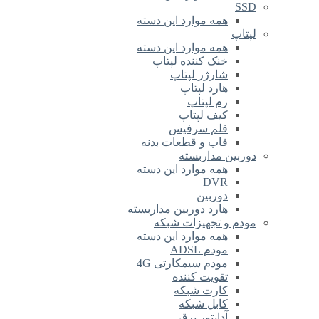
SSD
همه موارد این دسته
لپتاپ
همه موارد این دسته
خنک کننده لپتاپ
شارژر لپتاپ
هارد لپتاپ
رم لپتاپ
کیف لپتاپ
قلم سرفیس
قاب و قطعات بدنه
دوربین مداربسته
همه موارد این دسته
DVR
دوربین
هارد دوربین مداربسته
مودم و تجهیزات شبکه
همه موارد این دسته
مودم ADSL
مودم سیمکارتی 4G
تقویت کننده
کارت شبکه
کابل شبکه
آداپتور برق