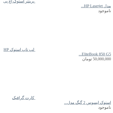
پرینتر استوک اچ پی
مدل HP Laserjet...
ناموجود
لپ تاپ استوک HP
EliteBook 850 G5...
50,000,000
تومان
کارت گرافیک
استوک ایسوس 2 گیگ مدل...
ناموجود