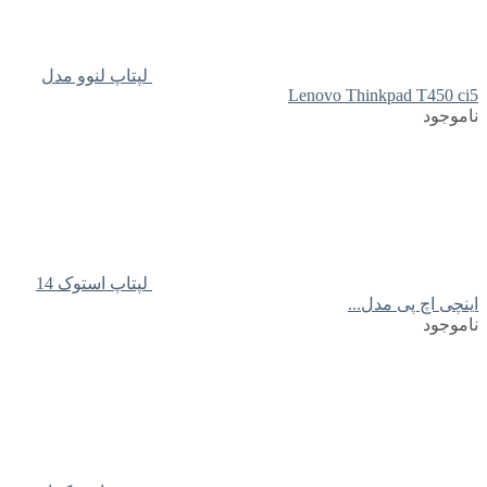
لپتاپ لنوو مدل
Lenovo Thinkpad T450 ci5
ناموجود
لپتاپ استوک 14
اینچی اچ پی مدل...
ناموجود