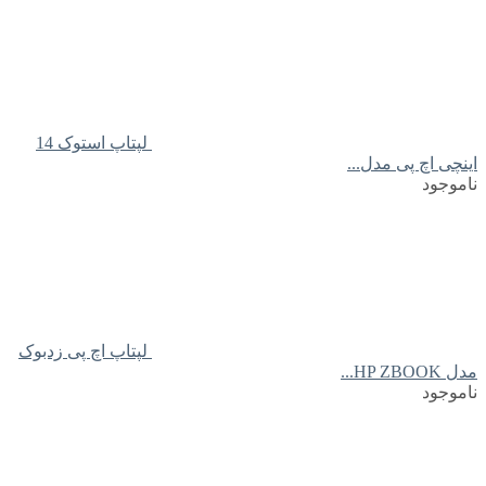
لپتاپ استوک 14
اینچی اچ پی مدل...
ناموجود
لپتاپ اچ پی زدبوک
مدل HP ZBOOK...
ناموجود