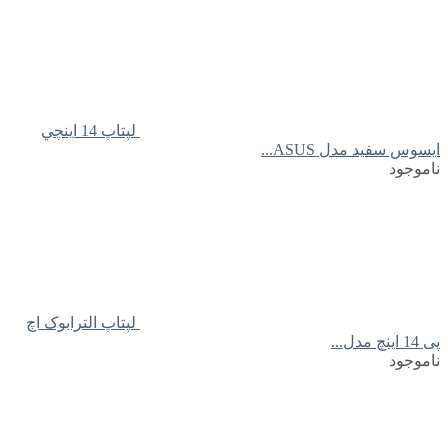
لپتاپ 14 اينچي
ايسوس سفید مدل ASUS...
ناموجود
لپتاپ الترابوک اچ
پی 14 اینچ مدل...
ناموجود