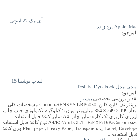
آی مک 22 اینچی
Apple iMac پردازنده...
ناموجود
لپتاپ توشیبا 15
اینچی مدل Toshiba Dynabook...
ناموجود
نقد و بررسی تخصصی
بیشتر
پرینتر تک کاره کانن Canon i-SENSYS LBP6030 مشخصات کلی
ابعاد 199 × 249 × 364 میلی‌متر وزن 5 کیلوگرم تکنولوژی چاپ چاپ
لیزری کاربری تک کاره سایز چاپ A4 سایز کاغذ قابل استفاده
A4/B5/A5/LGL/LTR/EXE/16K/Custom size نوع کاغذ قابل استفاده
Plain paper, Heavy Paper, Transparency,, Label, Envelope وزن کاغذ
قابل استفاده...