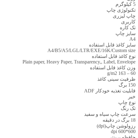
5 کیلوگرم
تکنولوژی چاپ
چاپ لیزری
کاربری
تک کاره
سایز چاپ
A4
سایز کاغذ قابل استفاده
A4/B5/A5/LGL/LTR/EXE/16K/Custom size
نوع کاغذ قابل استفاده
Plain paper, Heavy Paper, Transparency,, Label, Envelope
وزن کاغذ قابل استفاده
60 – 163 g/m2
ظرفیت سینی کاغذ
150 برگ
قابلیت تغذیه خودکار ADF
خیر
نوع چاپ
تک رنگ
سرعت چاپ سیاه و سفید
18 برگ در دقیقه
رزولوشن چاپ(dpi)
600*600 dpi
حافظه پرینتر