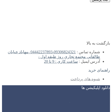
بازگشت به بالا
شماره تماس :
09306824321-04442237893 -مهاباد خیابان
طالقانی مجتمع تجاری روژ طبقه اول -
آدرس ایمیل :
ساعت کاری : 9 تا 20
راهنمای خرید
شیوه های پرداخت
دانلود اپلیکیشن ها