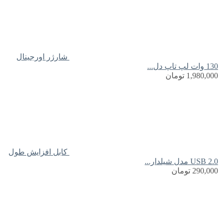
شارژر اورجینال
130 وات لپ تاپ دل...
1,980,000
تومان
کابل افزایش طول
USB 2.0 مدل شیلدار...
290,000
تومان