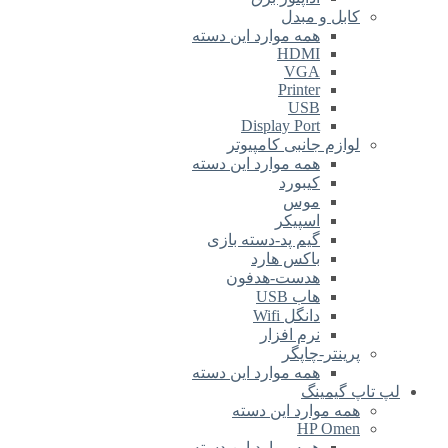
کابل و مبدل
همه موارد این دسته
HDMI
VGA
Printer
USB
Display Port
لوازم جانبی کامپیوتر
همه موارد این دسته
کیبورد
موس
اسپیکر
گیم پد-دسته بازی
باکس هارد
هدست-هدفون
هاب USB
دانگل Wifi
نرم افزار
پرینتر-چاپگر
همه موارد این دسته
لپ تاپ گیمینگ
همه موارد این دسته
HP Omen
همه موارد این دسته