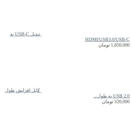
تبدیل USB-C به
HDMI/USB3.0/USB-C
1,850,000
تومان
کابل افزایش طول
USB 2.0 به طول...
320,000
تومان