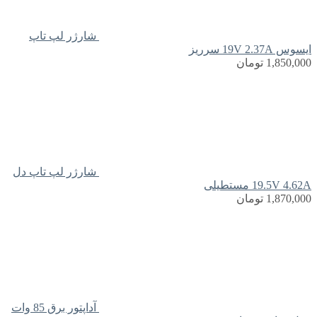
شارژر لپ تاپ
ایسوس 19V 2.37A سرریز
1,850,000
تومان
شارژر لپ تاپ دل
19.5V 4.62A مستطیلی
1,870,000
تومان
آداپتور برق 85 وات