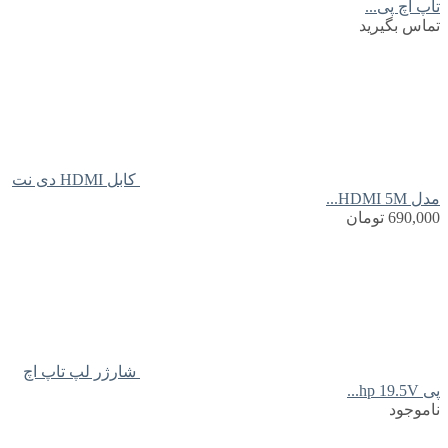
تاپ اچ پی...
تماس بگیرید
کابل HDMI دی نت
مدل HDMI 5M...
690,000
تومان
شارژر لپ تاپ اچ
پی hp 19.5V...
ناموجود