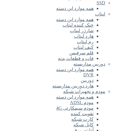
SSD
همه موارد این دسته
لپتاپ
همه موارد این دسته
خنک کننده لپتاپ
شارژر لپتاپ
هارد لپتاپ
رم لپتاپ
کیف لپتاپ
قلم سرفیس
قاب و قطعات بدنه
دوربین مداربسته
همه موارد این دسته
DVR
دوربین
هارد دوربین مداربسته
مودم و تجهیزات شبکه
همه موارد این دسته
مودم ADSL
مودم سیمکارتی 4G
تقویت کننده
کارت شبکه
کابل شبکه
آداپتور برق