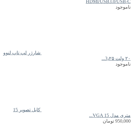
HDMI/USB3.0/USB-C
ناموجود
شارژر لپ تاپ لنوو
۲۰ ولت 3٫۲۵...
ناموجود
کابل تصویر 15
متری مدل VGA 15...
950,000
تومان