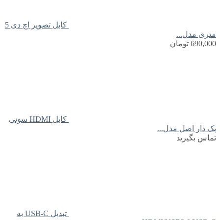
کابل تصویر اچ دی 5
متری مدل...
690,000
تومان
کابل HDMI سونی
پک دار اصل مدل...
تماس بگیرید
تبدیل USB-C به