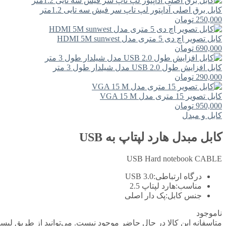
کابل برق اصلی آداپتور لپ تاپ سر فیش سه تایی 1.2متر
250,000
تومان
کابل تصویر اچ دی 5 متری مدل HDMI 5M sunwest
690,000
تومان
کابل افزایش طول USB 2.0 مدل شیلدار طول 3 متر
290,000
تومان
کابل تصویر 15 متری مدل VGA 15 M
950,000
تومان
کابل و مبدل
کابل مبدل هارد لپتاپ به USB
USB Hard notebook CABLE
درگاه ارتباطی:
USB 3.0
مناسب:
هارد لپتاپ 2.5
جنس کابل:
پک دار اصلی
ناموجود
متاسفانه این کالا در حال حاضر موجود نیست. می‌توانید از طریق لیست