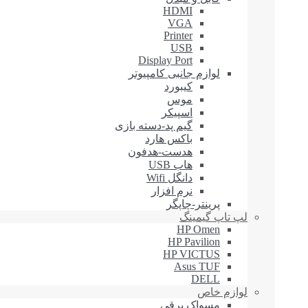
HDMI
VGA
Printer
USB
Display Port
لوازم جانبی کامپیوتر
کیبورد
موس
اسپیکر
گیم پد-دسته بازی
باکس هارد
هدست-هدفون
هاب USB
دانگل Wifi
نرم افزار
پرینتر-چاپگر
لپ تاپ گیمینگ
HP Omen
HP Pavilion
HP VICTUS
Asus TUF
DELL
لوازم خاص
مسواک برقی