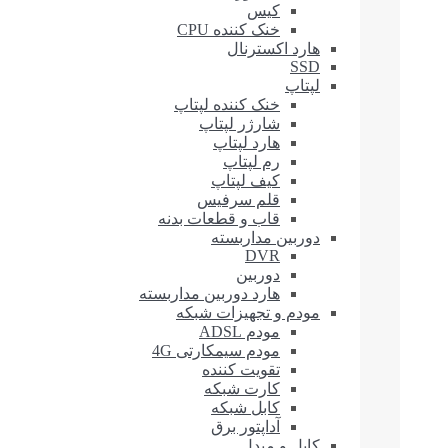
کیس
خنک کننده CPU
هارد اکسترنال
SSD
لپتاپ
خنک کننده لپتاپ
شارژر لپتاپ
هارد لپتاپ
رم لپتاپ
کیف لپتاپ
قلم سرفیس
قاب و قطعات بدنه
دوربین مداربسته
DVR
دوربین
هارد دوربین مداربسته
مودم و تجهیزات شبکه
مودم ADSL
مودم سیمکارتی 4G
تقویت کننده
کارت شبکه
کابل شبکه
آداپتور برق
کابل و مبدل