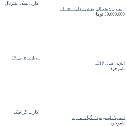
هارددیسک اینترنال
وسترن دیجیتال بنفش مدل Purple...
39,000,000
تومان
لپتاپ اچ پی 15
اینچی مدل HP...
ناموجود
کارت گرافیک
استوک ایسوس 2 گیگ مدل...
ناموجود