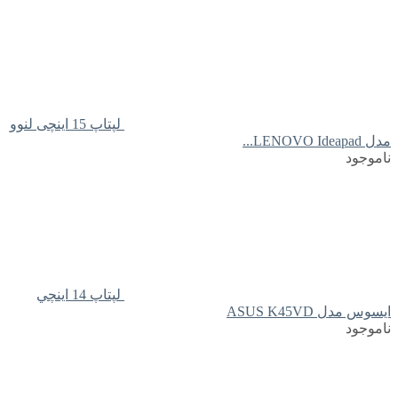
لپتاپ 15 اینچی لنوو
مدل LENOVO Ideapad...
ناموجود
لپتاپ 14 اينچي
ايسوس مدل ASUS K45VD
ناموجود