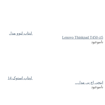
لپتاپ لنوو مدل
Lenovo Thinkpad T450 ci5
ناموجود
لپتاپ استوک 14
اینچی اچ پی مدل...
ناموجود