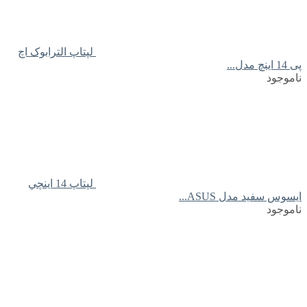
لپتاپ الترابوک اچ
پی 14 اینچ مدل...
ناموجود
لپتاپ 14 اينچي
ايسوس سفید مدل ASUS...
ناموجود