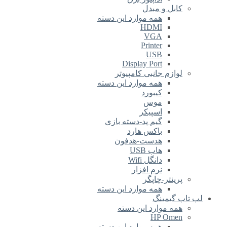
کابل و مبدل
همه موارد این دسته
HDMI
VGA
Printer
USB
Display Port
لوازم جانبی کامپیوتر
همه موارد این دسته
کیبورد
موس
اسپیکر
گیم پد-دسته بازی
باکس هارد
هدست-هدفون
هاب USB
دانگل Wifi
نرم افزار
پرینتر-چاپگر
همه موارد این دسته
لپ تاپ گیمینگ
همه موارد این دسته
HP Omen
همه موارد این دسته