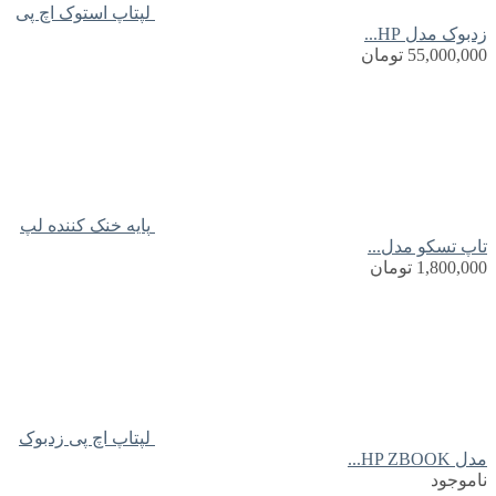
لپتاپ استوک اچ پی
زدبوک مدل HP...
55,000,000
تومان
پایه خنک کننده لپ
تاپ تسکو مدل...
1,800,000
تومان
لپتاپ اچ پی زدبوک
مدل HP ZBOOK...
ناموجود