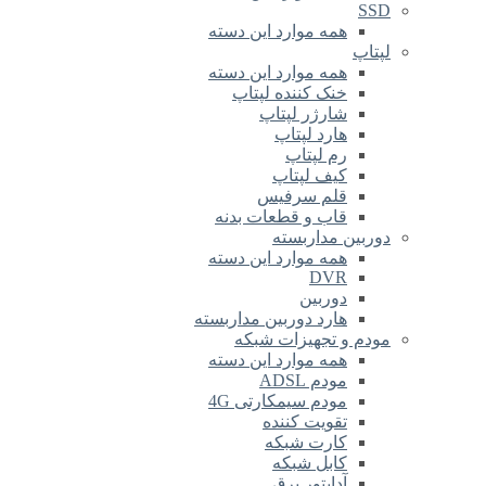
SSD
همه موارد این دسته
لپتاپ
همه موارد این دسته
خنک کننده لپتاپ
شارژر لپتاپ
هارد لپتاپ
رم لپتاپ
کیف لپتاپ
قلم سرفیس
قاب و قطعات بدنه
دوربین مداربسته
همه موارد این دسته
DVR
دوربین
هارد دوربین مداربسته
مودم و تجهیزات شبکه
همه موارد این دسته
مودم ADSL
مودم سیمکارتی 4G
تقویت کننده
کارت شبکه
کابل شبکه
آداپتور برق