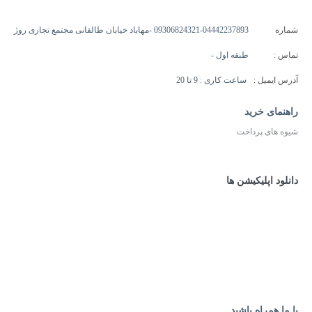
شماره
09306824321-04442237893 -مهاباد خیابان طالقانی مجتمع تجاری روژ
تماس :
طبقه اول -
آدرس ایمیل :
ساعت کاری : 9 تا 20
راهنمای خرید
شیوه های پرداخت
دانلود اپلیکیشن ها
با ما همراه باشید