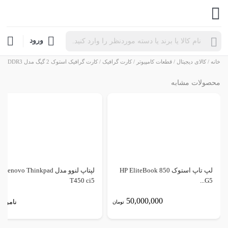
Products
ورود
search
خانه
/
کالای دیجیتال
/
قطعات کامپیوتر
/
کارت گرافیک
/ کارت گرافیک استوک 2 گیگ مدل Amd radeon 5450 DDR3
محصولات مشابه
لپ تاپ استوک HP EliteBook 850
لپتاپ لنوو مدل Lenovo Thinkpad
T450 ci5
G5...
50,000,000
ناموجو
تومان