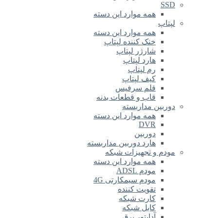
SSD
همه موارد این دسته
لپتاپ
همه موارد این دسته
خنک کننده لپتاپ
شارژر لپتاپ
هارد لپتاپ
رم لپتاپ
کیف لپتاپ
قلم سرفیس
قاب و قطعات بدنه
دوربین مداربسته
همه موارد این دسته
DVR
دوربین
هارد دوربین مداربسته
مودم و تجهیزات شبکه
همه موارد این دسته
مودم ADSL
مودم سیمکارتی 4G
تقویت کننده
کارت شبکه
کابل شبکه
آداپتور برق