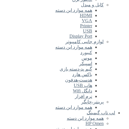
کابل و مبدل
همه موارد این دسته
HDMI
VGA
Printer
USB
Display Port
لوازم جانبی کامپیوتر
همه موارد این دسته
کیبورد
موس
اسپیکر
گیم پد-دسته بازی
باکس هارد
هدست-هدفون
هاب USB
دانگل Wifi
نرم افزار
پرینتر-چاپگر
همه موارد این دسته
لپ تاپ گیمینگ
همه موارد این دسته
HP Omen
همه موارد این دسته