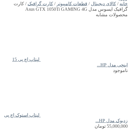
خانه
/
کالای دیجیتال
/
قطعات کامپیوتر
/
کارت گرافیک
/ کارت
گرافیک ایسوس مدل Asus GTX 1050Ti GAMING 4G
محصولات مشابه
لپتاپ اچ پی 15
اینچی مدل HP...
ناموجود
لپتاپ استوک اچ پی
زدبوک مدل HP...
55,000,000
تومان