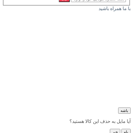
با ما همراه باشید
باشه
آیا مایل به حذف این کالا هستید؟
بله
خیر