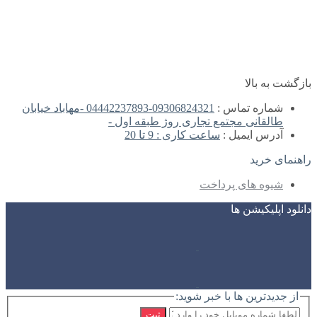
بازگشت به بالا
شماره تماس :
09306824321-04442237893 -مهاباد خیابان
طالقانی مجتمع تجاری روژ طبقه اول -
آدرس ایمیل :
ساعت کاری : 9 تا 20
راهنمای خرید
شیوه های پرداخت
دانلود اپلیکیشن ها
از جدیدترین ها با خبر شوید:
ثبت