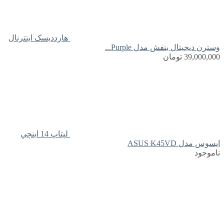
هارددیسک اینترنال
وسترن دیجیتال بنفش مدل Purple...
39,000,000
تومان
لپتاپ 14 اينچي
ايسوس مدل ASUS K45VD
ناموجود