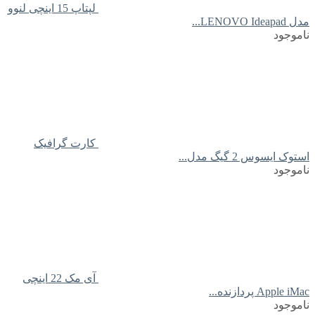
لپتاپ 15 اینچی لنوو
مدل LENOVO Ideapad...
ناموجود
کارت گرافیک
استوک ایسوس 2 گیگ مدل...
ناموجود
آی مک 22 اینچی
Apple iMac پردازنده...
ناموجود