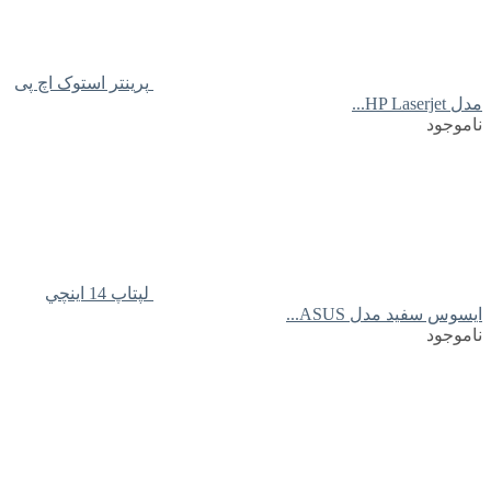
پرینتر استوک اچ پی
مدل HP Laserjet...
ناموجود
لپتاپ 14 اينچي
ايسوس سفید مدل ASUS...
ناموجود