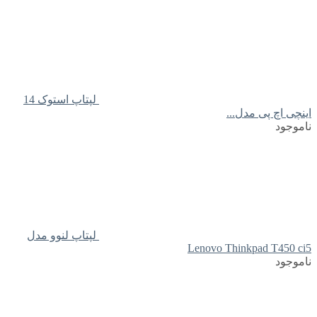
لپتاپ استوک 14
اینچی اچ پی مدل...
ناموجود
لپتاپ لنوو مدل
Lenovo Thinkpad T450 ci5
ناموجود