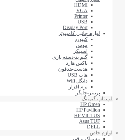
HDMI
VGA
Printer
USB
Display Port
لوازم جانبی کامپیوتر
کیبورد
موس
اسپیکر
گیم پد-دسته بازی
باکس هارد
هدست-هدفون
هاب USB
دانگل Wifi
نرم افزار
پرینتر-چاپگر
لپ تاپ گیمینگ
HP Omen
HP Pavilion
HP VICTUS
Asus TUF
DELL
لوازم خاص
مسواک برقی