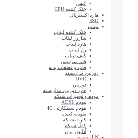
کیس
خنک کننده CPU
هارد اکسترنال
SSD
لپتاپ
خنک کننده لپتاپ
شارژر لپتاپ
هارد لپتاپ
رم لپتاپ
کیف لپتاپ
قلم سرفیس
قاب و قطعات بدنه
دوربین مداربسته
DVR
دوربین
هارد دوربین مداربسته
مودم و تجهیزات شبکه
مودم ADSL
مودم سیمکارتی 4G
تقویت کننده
کارت شبکه
کابل شبکه
آداپتور برق
کابل و مبدل