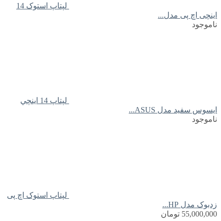
لپتاپ استوک 14
اینچی اچ پی مدل...
ناموجود
لپتاپ 14 اينچي
ايسوس سفید مدل ASUS...
ناموجود
لپتاپ استوک اچ پی
زدبوک مدل HP...
55,000,000
تومان