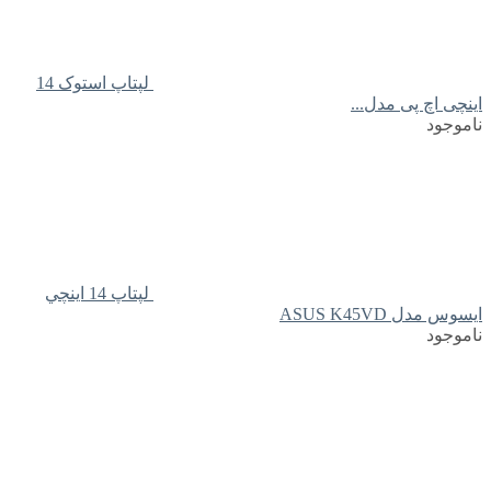
لپتاپ استوک 14
اینچی اچ پی مدل...
ناموجود
لپتاپ 14 اينچي
ايسوس مدل ASUS K45VD
ناموجود