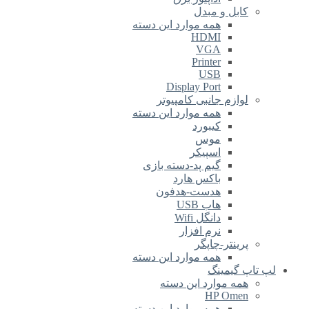
کابل و مبدل
همه موارد این دسته
HDMI
VGA
Printer
USB
Display Port
لوازم جانبی کامپیوتر
همه موارد این دسته
کیبورد
موس
اسپیکر
گیم پد-دسته بازی
باکس هارد
هدست-هدفون
هاب USB
دانگل Wifi
نرم افزار
پرینتر-چاپگر
همه موارد این دسته
لپ تاپ گیمینگ
همه موارد این دسته
HP Omen
همه موارد این دسته