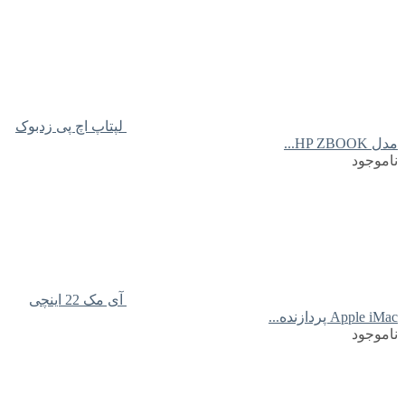
لپتاپ اچ پی زدبوک
مدل HP ZBOOK...
ناموجود
آی مک 22 اینچی
Apple iMac پردازنده...
ناموجود