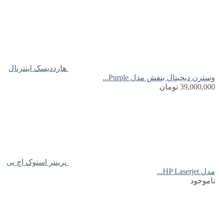
هارددیسک اینترنال
وسترن دیجیتال بنفش مدل Purple...
39,000,000
تومان
پرینتر استوک اچ پی
مدل HP Laserjet...
ناموجود