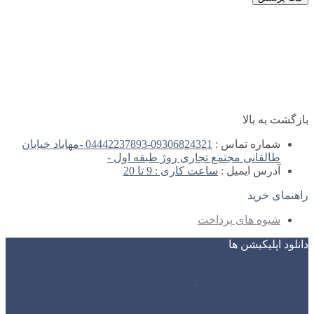
بازگشت به بالا
شماره تماس :
09306824321-04442237893 -مهاباد خیابان
طالقانی مجتمع تجاری روژ طبقه اول -
آدرس ایمیل :
ساعت کاری : 9 تا 20
راهنمای خرید
شیوه های پرداخت
دانلود اپلیکیشن ها