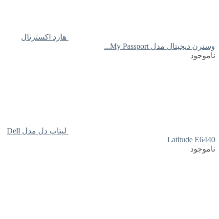
هارد اکسترنال
وسترن دیجیتال مدل My Passport...
ناموجود
لپتاپ دل مدل Dell
Latitude E6440
ناموجود