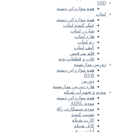
SSD
همه موارد این دسته
لپتاپ
همه موارد این دسته
خنک کننده لپتاپ
شارژر لپتاپ
هارد لپتاپ
رم لپتاپ
کیف لپتاپ
قلم سرفیس
قاب و قطعات بدنه
دوربین مداربسته
همه موارد این دسته
DVR
دوربین
هارد دوربین مداربسته
مودم و تجهیزات شبکه
همه موارد این دسته
مودم ADSL
مودم سیمکارتی 4G
تقویت کننده
کارت شبکه
کابل شبکه
آداپتور برق