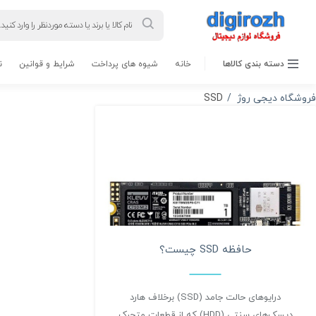
Products
search
دسته بندی کالاها
خانه
شیوه های پرداخت
شرایط و قوانین
ن
راهنمایی
فروشگاه دیجی روژ
SSD
حافظه SSD چیست؟
درایوهای حالت جامد (SSD) برخلاف هارد
دیسک‌های سنتی (HDD) که از قطعات متحرک