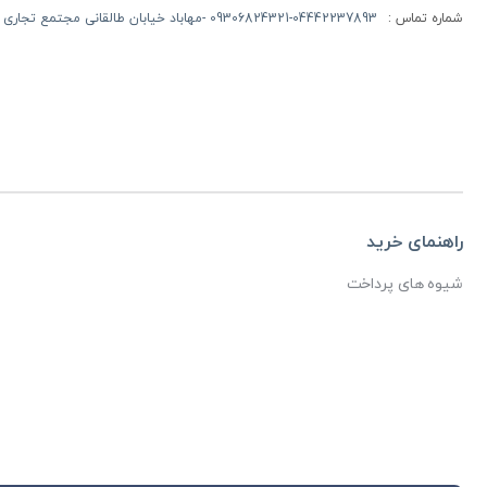
شماره تماس :
09306824321-04442237893 -مهاباد خیابان طالقانی مجتمع تجاری روژ طبقه اول -
راهنمای خرید
شیوه های پرداخت