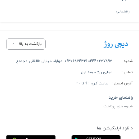
راهنمایی
بازگشت به بالا
شماره
09306824321-04442237893 -مهاباد خیابان طالقانی مجتمع
تماس :
تجاری روژ طبقه اول -
آدرس ایمیل :
ساعت کاری : 9 تا 20
راهنمای خرید
شیوه های پرداخت
دانلود اپلیکیشن ها