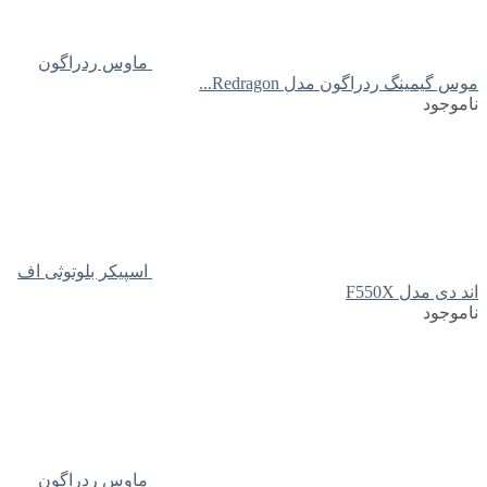
ماوس ردراگون
موس گیمینگ ردراگون مدل Redragon...
ناموجود
اسپیکر بلوتوثی اف
اند دی مدل F550X
ناموجود
ماوس ردراگون