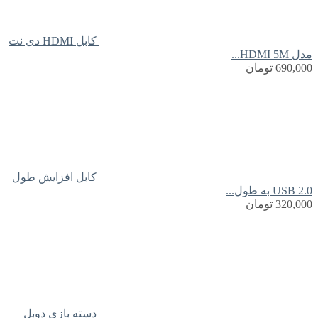
کابل HDMI دی نت
مدل HDMI 5M...
690,000
تومان
کابل افزایش طول
USB 2.0 به طول...
320,000
تومان
دسته بازی دوبل