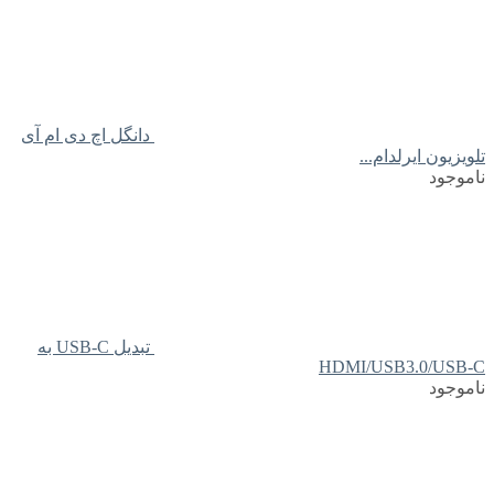
دانگل اچ دی ام آی
تلویزیون ایرلدام...
ناموجود
تبدیل USB-C به
HDMI/USB3.0/USB-C
ناموجود