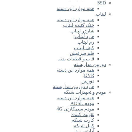
SSD
همه موارد این دسته
لپتاپ
همه موارد این دسته
خنک کننده لپتاپ
شارژر لپتاپ
هارد لپتاپ
رم لپتاپ
کیف لپتاپ
قلم سرفیس
قاب و قطعات بدنه
دوربین مداربسته
همه موارد این دسته
DVR
دوربین
هارد دوربین مداربسته
مودم و تجهیزات شبکه
همه موارد این دسته
مودم ADSL
مودم سیمکارتی 4G
تقویت کننده
کارت شبکه
کابل شبکه
آداپتور برق