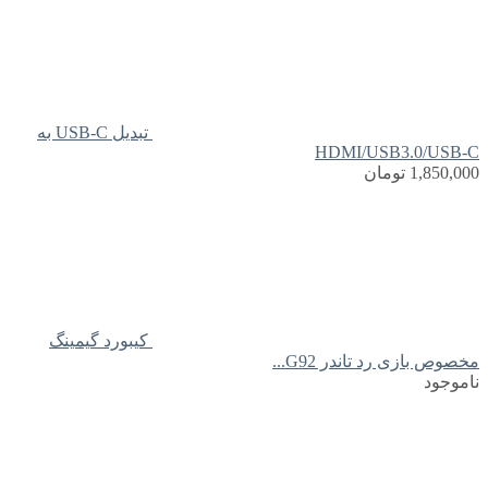
تبدیل USB-C به
HDMI/USB3.0/USB-C
1,850,000
تومان
کیبورد گیمینگ
مخصوص بازی رد تاندر G92...
ناموجود