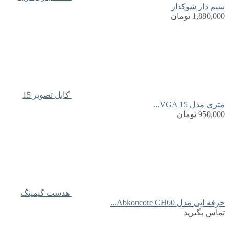
سیم دار شوکدار
1,880,000
تومان
کابل تصویر 15
متری مدل VGA 15...
950,000
تومان
هدست گیمینگ
حرفه ایی مدل Abkoncore CH60...
تماس بگیرید