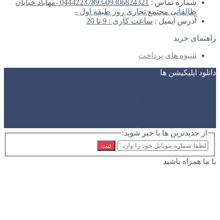
شماره تماس :
09306824321-04442237893 -مهاباد خیابان
طالقانی مجتمع تجاری روژ طبقه اول -
آدرس ایمیل :
ساعت کاری : 9 تا 20
راهنمای خرید
شیوه های پرداخت
دانلود اپلیکیشن ها
از جدیدترین ها با خبر شوید:
ثبت
با ما همراه باشید