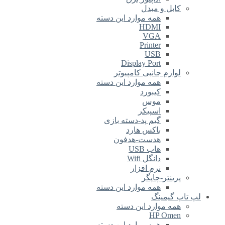
کابل و مبدل
همه موارد این دسته
HDMI
VGA
Printer
USB
Display Port
لوازم جانبی کامپیوتر
همه موارد این دسته
کیبورد
موس
اسپیکر
گیم پد-دسته بازی
باکس هارد
هدست-هدفون
هاب USB
دانگل Wifi
نرم افزار
پرینتر-چاپگر
همه موارد این دسته
لپ تاپ گیمینگ
همه موارد این دسته
HP Omen
همه موارد این دسته