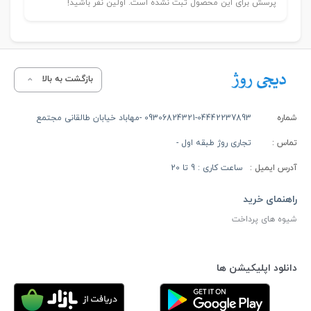
پرسش برای این محصول ثبت نشده است. اولین نفر باشید!
بازگشت به بالا
شماره
09306824321-04442237893 -مهاباد خیابان طالقانی مجتمع
تماس :
تجاری روژ طبقه اول -
آدرس ایمیل :
ساعت کاری : 9 تا 20
راهنمای خرید
شیوه های پرداخت
دانلود اپلیکیشن ها