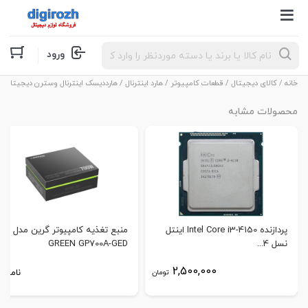
Products
ورود
search
خانه
/
کالای دیجیتال
/
قطعات کامپیوتر
/
هارد اینترنال
/ هارددیسک اینترنال وسترن دیجیتال مدل Red WD20EFRX ظرفیت 2 تر
محصولات مشابه
پردازنده Intel Core i3-4150 اینتل
منبع تغذیه کامپیوتر گرین مدل
نسل 4...
GREEN GP700A-GED
2,500,000
ناموجو
تومان